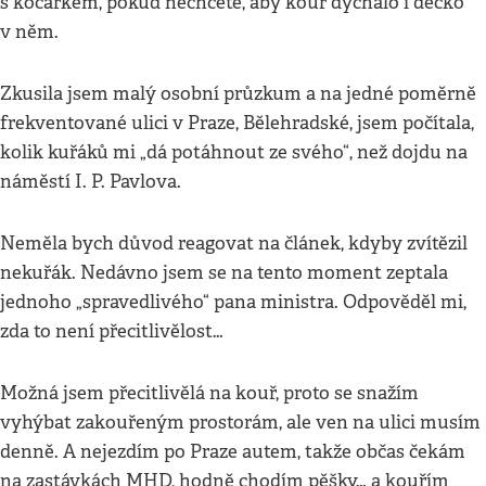
s kočárkem, pokud nechcete, aby kouř dýchalo i děcko
v něm.
Zkusila jsem malý osobní průzkum a na jedné poměrně
frekventované ulici v Praze, Bělehradské, jsem počítala,
kolik kuřáků mi „dá potáhnout ze svého“, než dojdu na
náměstí I. P. Pavlova.
Neměla bych důvod reagovat na článek, kdyby zvítězil
nekuřák. Nedávno jsem se na tento moment zeptala
jednoho „spravedlivého“ pana ministra. Odpověděl mi,
zda to není přecitlivělost…
Možná jsem přecitlivělá na kouř, proto se snažím
vyhýbat zakouřeným prostorám, ale ven na ulici musím
denně. A nejezdím po Praze autem, takže občas čekám
na zastávkách MHD, hodně chodím pěšky… a kouřím