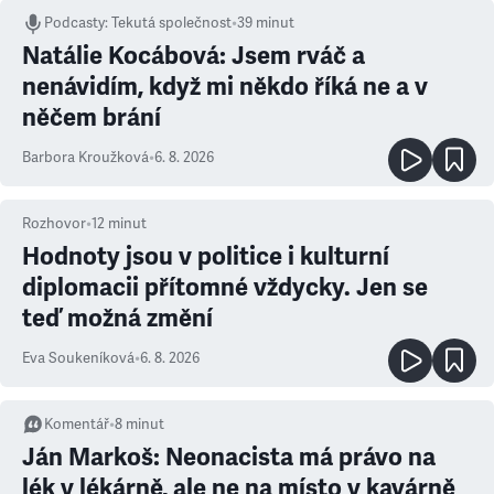
Podcasty
:
Tekutá společnost
•
39 minut
Natálie Kocábová: Jsem rváč a
nenávidím, když mi někdo říká ne a v
něčem brání
Barbora Kroužková
•
6. 8. 2026
Rozhovor
•
12
minut
Hodnoty jsou v politice i kulturní
diplomacii přítomné vždycky. Jen se
teď možná změní
Eva Soukeníková
•
6. 8. 2026
Komentář
•
8
minut
Ján Markoš: Neonacista má právo na
lék v lékárně, ale ne na místo v kavárně