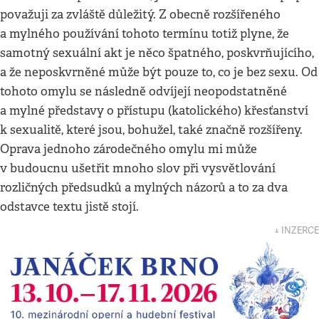
považuji za zvláště důležitý. Z obecně rozšířeného
a mylného používání tohoto termínu totiž plyne, že
samotný sexuální akt je něco špatného, poskvrňujícího,
a že neposkvrněné může být pouze to, co je bez sexu. Od
tohoto omylu se následně odvíjejí neopodstatněné
a mylné představy o přístupu (katolického) křesťanství
k sexualitě, které jsou, bohužel, také značně rozšířeny.
Oprava jednoho zárodečného omylu mi může
v budoucnu ušetřit mnoho slov při vysvětlování
rozličných předsudků a mylných názorů a to za dva
odstavce textu jistě stojí.
↓ INZERCE