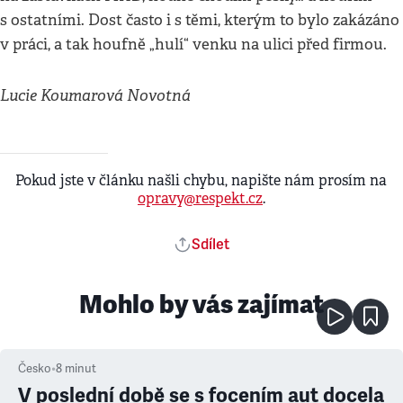
s ostatními. Dost často i s těmi, kterým to bylo zakázáno
v práci, a tak houfně „hulí“ venku na ulici před firmou.
Lucie Koumarová Novotná
Pokud jste v článku našli chybu, napište nám prosím na
opravy@respekt.cz
.
Sdílet
Mohlo by vás zajímat
Česko
•
8
minut
V poslední době se s focením aut docela