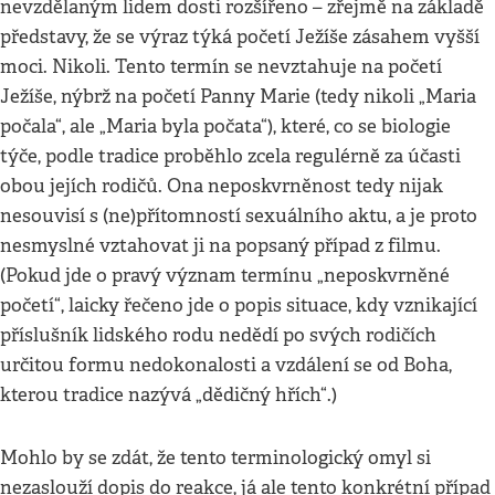
nevzdělaným lidem dosti rozšířeno – zřejmě na základě
představy, že se výraz týká početí Ježíše zásahem vyšší
moci. Nikoli. Tento termín se nevztahuje na početí
Ježíše, nýbrž na početí Panny Marie (tedy nikoli „Maria
počala“, ale „Maria byla počata“), které, co se biologie
týče, podle tradice proběhlo zcela regulérně za účasti
obou jejích rodičů. Ona neposkvrněnost tedy nijak
nesouvisí s (ne)přítomností sexuálního aktu, a je proto
nesmyslné vztahovat ji na popsaný případ z filmu.
(Pokud jde o pravý význam termínu „neposkvrněné
početí“, laicky řečeno jde o popis situace, kdy vznikající
příslušník lidského rodu nedědí po svých rodičích
určitou formu nedokonalosti a vzdálení se od Boha,
kterou tradice nazývá „dědičný hřích“.)
Mohlo by se zdát, že tento terminologický omyl si
nezaslouží dopis do reakce, já ale tento konkrétní případ