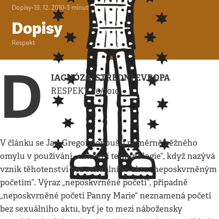
Dopisy
•
19. 12. 2010
•
3
minuty
Dopisy
Respekt
D
IAGNÓZA: STŘEDNÍ EVROPA
RESPEKT 46/2010
V článku se Jan Gregor dopouští poměrně běžného
omylu v používání „církevní terminologie“, když nazývá
vznik těhotenství bez sexuálního aktu „neposkvrněným
početím“. Výraz „neposkvrněné početí“, případně
„neposkvrněné početí Panny Marie“ neznamená početí
bez sexuálního aktu, byť je to mezi nábožensky