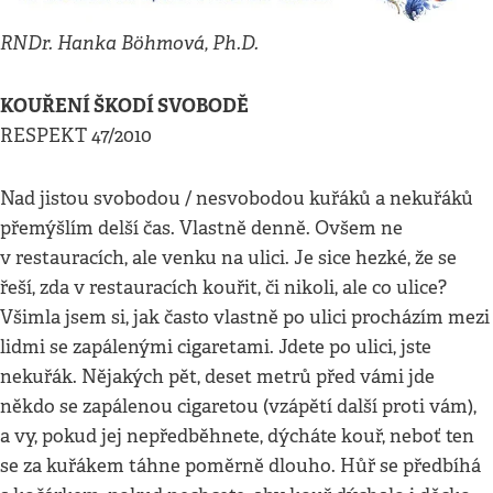
RNDr. Hanka Böhmová, Ph.D.
KOUŘENÍ ŠKODÍ SVOBODĚ
RESPEKT 47/2010
Nad jistou svobodou / nesvobodou kuřáků a nekuřáků
přemýšlím delší čas. Vlastně denně. Ovšem ne
v restauracích, ale venku na ulici. Je sice hezké, že se
řeší, zda v restauracích kouřit, či nikoli, ale co ulice?
Všimla jsem si, jak často vlastně po ulici procházím mezi
lidmi se zapálenými cigaretami. Jdete po ulici, jste
nekuřák. Nějakých pět, deset metrů před vámi jde
někdo se zapálenou cigaretou (vzápětí další proti vám),
a vy, pokud jej nepředběhnete, dýcháte kouř, neboť ten
se za kuřákem táhne poměrně dlouho. Hůř se předbíhá