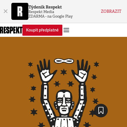
Týdeník Respekt
×
ZOBRAZIT
Respekt Media
ZDARMA - na Google Play
Koupit předplatné