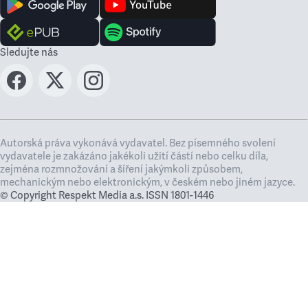
Sledujte nás
Autorská práva vykonává vydavatel. Bez písemného svolení
vydavatele je zakázáno jakékoli užití částí nebo celku díla,
zejména rozmnožování a šíření jakýmkoli způsobem,
mechanickým nebo elektronickým, v českém nebo jiném jazyce.
© Copyright Respekt Media a.s. ISSN 1801-1446