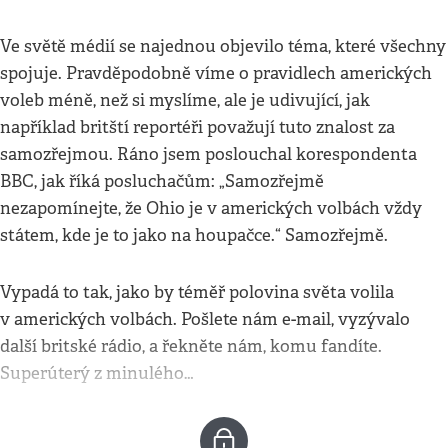
Ve světě médií se najednou objevilo téma, které všechny
spojuje. Pravděpodobně víme o pravidlech amerických
voleb méně, než si myslíme, ale je udivující, jak
například britští reportéři považují tuto znalost za
samozřejmou. Ráno jsem poslouchal korespondenta
BBC, jak říká posluchačům: „Samozřejmě
nezapomínejte, že Ohio je v amerických volbách vždy
státem, kde je to jako na houpačce.“ Samozřejmě.
Vypadá to tak, jako by téměř polovina světa volila
v amerických volbách. Pošlete nám e-mail, vyzývalo
další britské rádio, a řekněte nám, komu fandíte.
Superúterý z minulého…