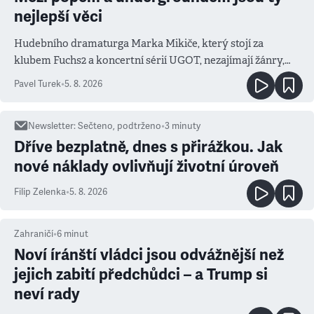
nejlepší věci
Hudebního dramaturga Marka Mikiče, který stojí za
klubem Fuchs2 a koncertní sérií UGOT, nezajímají žánry,
ale atmosféra
Pavel Turek
•
5. 8. 2026
Newsletter
:
Sečteno, podtrženo
•
3
minuty
Dříve bezplatně, dnes s přirážkou. Jak
nové náklady ovlivňují životní úroveň
Filip Zelenka
•
5. 8. 2026
Zahraničí
•
6
minut
Noví íránští vládci jsou odvážnější než
jejich zabití předchůdci – a Trump si
neví rady