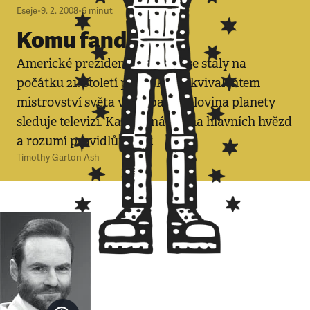
Eseje
•
9. 2. 2008
•
6
minut
Komu fandíte?
Americké prezidentské volby se staly na
počátku 21. století politickým ekvivalentem
mistrovství světa ve fotbale. Polovina planety
sleduje televizi. Každý zná jména hlavních hvězd
a rozumí pravidlům hry.
Timothy Garton Ash