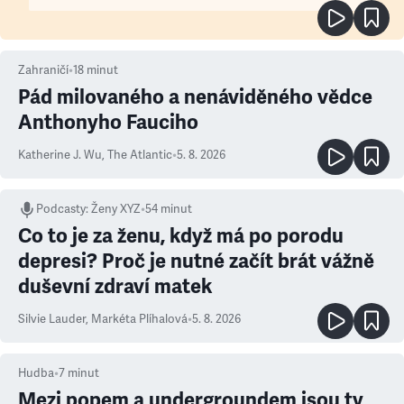
Zahraničí
•
18
minut
Pád milovaného a nenáviděného vědce
Anthonyho Fauciho
Katherine J. Wu
,
The Atlantic
•
5. 8. 2026
Podcasty
:
Ženy XYZ
•
54 minut
Co to je za ženu, když má po porodu
depresi? Proč je nutné začít brát vážně
duševní zdraví matek
Silvie Lauder
,
Markéta Plíhalová
•
5. 8. 2026
Hudba
•
7
minut
Mezi popem a undergroundem jsou ty