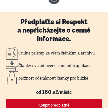
Předplaťte si Respekt
a nepřicházejte o cenné
informace.
Online přístup ke všem článkům a archivu
Články i v audioverzi a mobilní aplikaci
Možnost odemknout články pro blízké
160
od
Kč/měsíc
Koupit předplatné