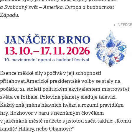
a Svobodný svět – Amerika, Evropa a budoucnost
Západu.
↓ INZERCE
Esence měkké síly spočívá v její schopnosti
přitahovat.Americké prezidentské volby se staly na
počátku 21. století politickým ekvivalentem mistrovství
světa ve fotbale. Polovina planety sleduje televizi.
Každý zná jména hlavních hvězd a rozumí pravidlům
hry. Rozhovor v baru s neznámým člověkem
v jakémkoli městě můžete s jistotou začít takhle: „Komu
fandíš? Hillary, nebo Obamovi?“