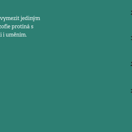
 vymezit jediným
ofie protíná s
i i uměním.