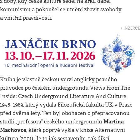
z doby, kdy české kultuře seděl na krku ďábel
komunismu a pokoušel se umění zbavit svobody
a vnitřní pravdivosti.
↓ INZERCE
Kniha je vlastně českou verzí anglicky psaného
průvodce po českém undergroundu Views From The
Inside: Czech Underground Literature And Culture
1948–1989, který vydala Filozofická fakulta UK v Praze
před dvěma lety. Ten byl obohacen o přepracovanou
Martina
studii „profesora“ českého undergroundu
Machovce
, která poprvé vyšla v knize Alternativní
kultura (2001). Je to jak sestavením, tak dikcí