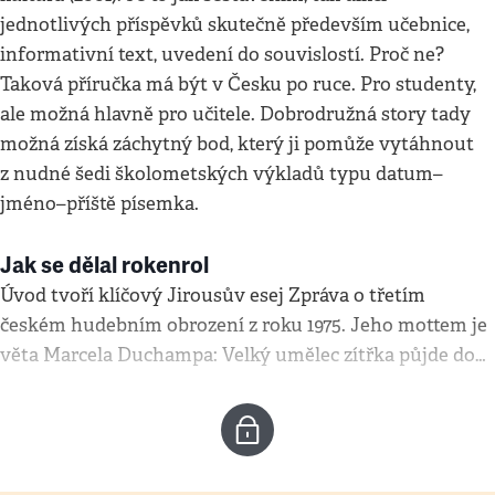
jednotlivých příspěvků skutečně především učebnice,
informativní text, uvedení do souvislostí. Proč ne?
Taková příručka má být v Česku po ruce. Pro studenty,
ale možná hlavně pro učitele. Dobrodružná story tady
možná získá záchytný bod, který ji pomůže vytáhnout
z nudné šedi školometských výkladů typu datum–
jméno–příště písemka.
Jak se dělal rokenrol
Úvod tvoří klíčový Jirousův esej Zpráva o třetím
českém hudebním obrození z roku 1975. Jeho mottem je
věta Marcela Duchampa: Velký umělec zítřka půjde do…