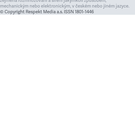
zejména rozmnožování a šíření jakýmkoli způsobem,
mechanickým nebo elektronickým, v českém nebo jiném jazyce.
© Copyright Respekt Media a.s. ISSN 1801-1446