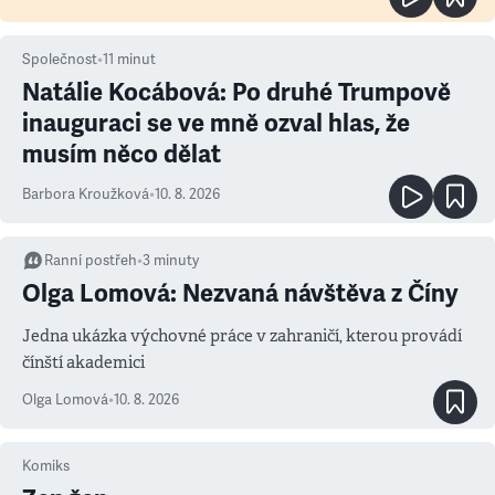
Společnost
•
11
minut
Natálie Kocábová: Po druhé Trumpově
inauguraci se ve mně ozval hlas, že
musím něco dělat
Barbora Kroužková
•
10. 8. 2026
Ranní postřeh
•
3
minuty
Olga Lomová: Nezvaná návštěva z Číny
Jedna ukázka výchovné práce v zahraničí, kterou provádí
čínští akademici
Olga Lomová
•
10. 8. 2026
Komiks