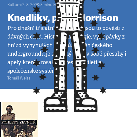
Kultura
•
2. 8. 2008
•
3
minuty
Knedlíky, pivo, Morrison
Pro dnešní třicátníky a mladší jsou to pověsti z
dávných časů. Historie, mytologie, vykopávky z
hnízd vyhynulých ještěrů. Příběh českého
undergroundu je ale silný a má v sobě přesahy i
apely, které prosakují přes desetiletí a
společenské systémy.
Tomáš Weiss