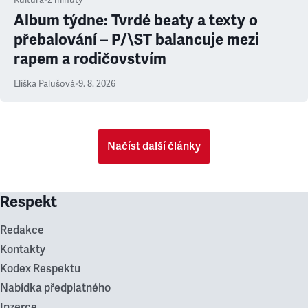
Kultura
•
2
minuty
Album týdne: Tvrdé beaty a texty o
přebalování – P/\ST balancuje mezi
rapem a rodičovstvím
Eliška Palušová
•
9. 8. 2026
Načíst další články
Respekt
Redakce
Kontakty
Kodex Respektu
Nabídka předplatného
Inzerce