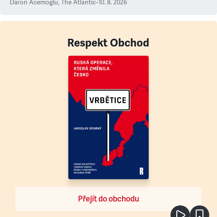
Daron Acemoglu
,
The Atlantic
•
10. 8. 2026
Respekt Obchod
Přejít do obchodu