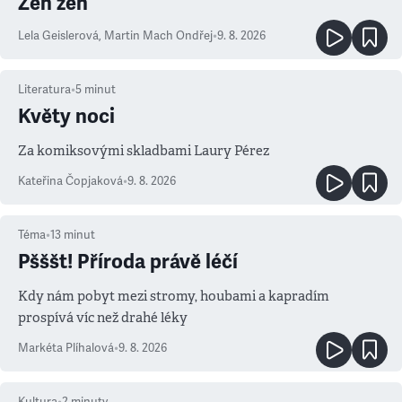
Zen žen
Lela Geislerová
,
Martin Mach Ondřej
•
9. 8. 2026
Literatura
•
5
minut
Květy noci
Za komiksovými skladbami Laury Pérez
Kateřina Čopjaková
•
9. 8. 2026
Téma
•
13
minut
Pšššt! Příroda právě léčí
Kdy nám pobyt mezi stromy, houbami a kapradím
prospívá víc než drahé léky
Markéta Plíhalová
•
9. 8. 2026