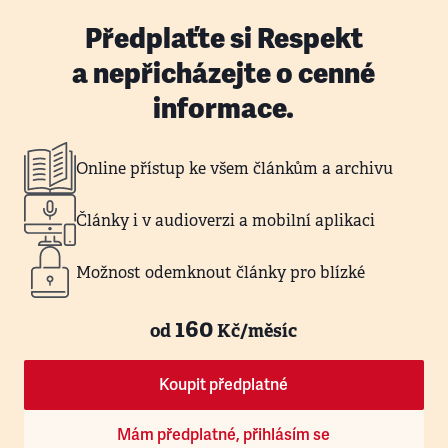
Předplaťte si Respekt
a nepřicházejte o cenné
informace.
Online přístup ke všem článkům a archivu
Články i v audioverzi a mobilní aplikaci
Možnost odemknout články pro blízké
160
od
Kč/měsíc
Koupit předplatné
Mám předplatné, přihlásím se