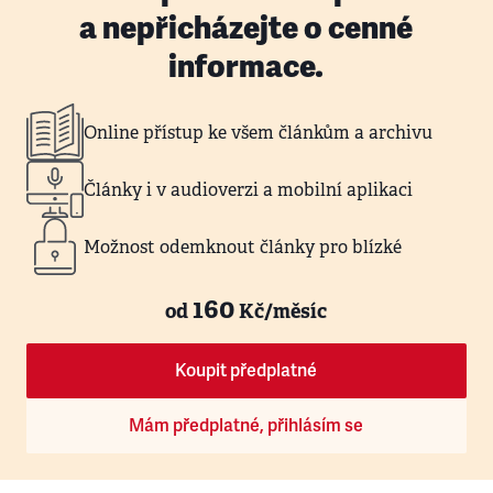
a nepřicházejte o cenné
informace.
Online přístup ke všem článkům a archivu
Články i v audioverzi a mobilní aplikaci
Možnost odemknout články pro blízké
160
od
Kč/měsíc
Koupit předplatné
Mám předplatné, přihlásím se