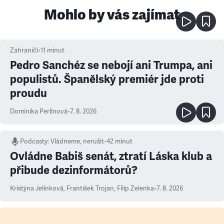
Mohlo by vás zajímat
Zahraničí
•
11
minut
Pedro Sanchéz se nebojí ani Trumpa, ani
populistů. Španělský premiér jde proti
proudu
Dominika Perlínová
•
7. 8. 2026
Podcasty
:
Vládneme, nerušit
•
42 minut
Ovládne Babiš senát, ztratí Láska klub a
přibude dezinformátorů?
Kristýna Jelínková
,
František Trojan
,
Filip Zelenka
•
7. 8. 2026