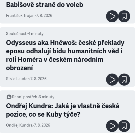
Babišově straně do voleb
František Trojan
•
7. 8. 2026
Společnost
•
4
minuty
Odysseus aka Hněwoš: české překlady
eposu odhalují bídu humanitních věd i
roli Homéra v českém národním
obrození
Silvie Lauder
•
7. 8. 2026
Ranní postřeh
•
3
minuty
Ondřej Kundra: Jaká je vlastně česká
pozice, co se Kuby týče?
Ondřej Kundra
•
7. 8. 2026