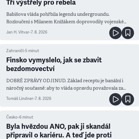
Tři výstřely pro rebela
Babišova vláda pohřbila legendu undergroundu.
Rozloučení s Milanem Knížákem doprovodily vojenské
salvy i kritika pokrokářů
Jan H. Vitvar
•
7. 8. 2026
Zahraničí
•
5
minut
Finsko vymyslelo, jak se zbavit
bezdomovectví
DOBRÉ ZPRÁVY ODJINUD. Základ receptu je banální i
náročný současně: aby to vláda opravdu považovala za
prioritu
Tomáš Lindner
•
7. 8. 2026
Česko
•
6
minut
Byla hvězdou ANO, pak ji skandál
připravil o kariéru. A teď jde proti