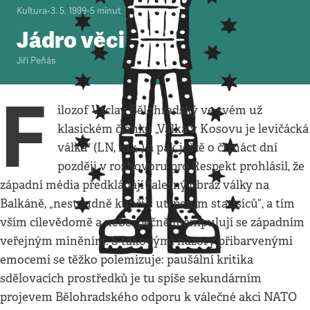
Kultura
•
3. 5. 1999
•
5
minut
Jádro věci
Jiří Peňás
F
ilozof Václav Bělohradský ve svém už
klasickém článku „Válka v Kosovu je levičácká
válka“ (LN, 10.4.) a pak ještě o čtrnáct dní
později v rozhovoru pro Respekt prohlásil, že
západní média předkládají falešný obraz války na
Balkáně, „nestoudně kupčí s utrpením statisíců“, a tím
vším cílevědomě a nebezpečně manipulují se západním
veřejným míněním. S takovými názory přibarvenými
emocemi se těžko polemizuje: paušální kritika
sdělovacích prostředků je tu spíše sekundárním
projevem Bělohradského odporu k válečné akci NATO