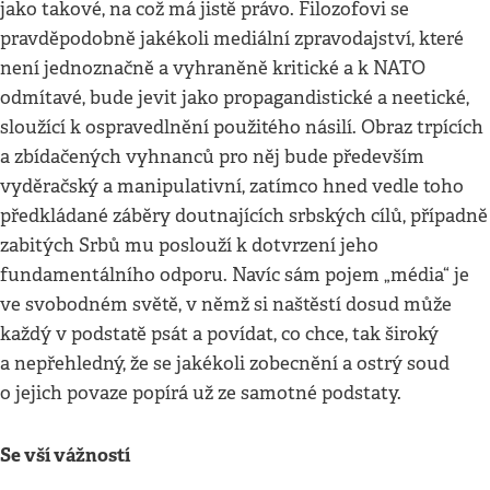
jako takové, na což má jistě právo. Filozofovi se
pravděpodobně jakékoli mediální zpravodajství, které
není jednoznačně a vyhraněně kritické a k NATO
odmítavé, bude jevit jako propagandistické a neetické,
sloužící k ospravedlnění použitého násilí. Obraz trpících
a zbídačených vyhnanců pro něj bude především
vyděračský a manipulativní, zatímco hned vedle toho
předkládané záběry doutnajících srbských cílů, případně
zabitých Srbů mu poslouží k dotvrzení jeho
fundamentálního odporu. Navíc sám pojem „média“ je
ve svobodném světě, v němž si naštěstí dosud může
každý v podstatě psát a povídat, co chce, tak široký
a nepřehledný, že se jakékoli zobecnění a ostrý soud
o jejich povaze popírá už ze samotné podstaty.
Se vší vážností