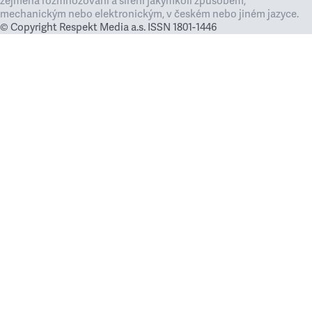
zejména rozmnožování a šíření jakýmkoli způsobem,
mechanickým nebo elektronickým, v českém nebo jiném jazyce.
© Copyright Respekt Media a.s. ISSN 1801-1446