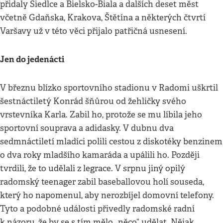
přidaly Siedlce a Bielsko-Biala a dalších deset měst
včetně Gdaňska, Krakova, Štětína a některých čtvrtí
Varšavy už v této věci přijalo patřičná usnesení.
Jen do jedenácti
V březnu blízko sportovního stadionu v Radomi uškrtil
šestnáctiletý Konrád šňůrou od žehličky svého
vrstevníka Karla. Zabil ho, protože se mu líbila jeho
sportovní souprava a adidasky. V dubnu dva
sedmnáctiletí mladíci polili cestou z diskotéky benzinem
o dva roky mladšího kamaráda a upálili ho. Později
tvrdili, že to udělali z legrace. V srpnu jiný opilý
radomský teenager zabil baseballovou holí souseda,
který ho napomenul, aby nerozbíjel domovní telefony.
Tyto a podobné události přivedly radomské radní
k názoru, že by se s tím mělo „něco“ udělat. Nějak