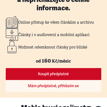
informace.
Online přístup ke všem článkům a archivu
Články i v audioverzi a mobilní aplikaci
Možnost odemknout články pro blízké
160
od
Kč/měsíc
Koupit předplatné
Mám předplatné, přihlásím se