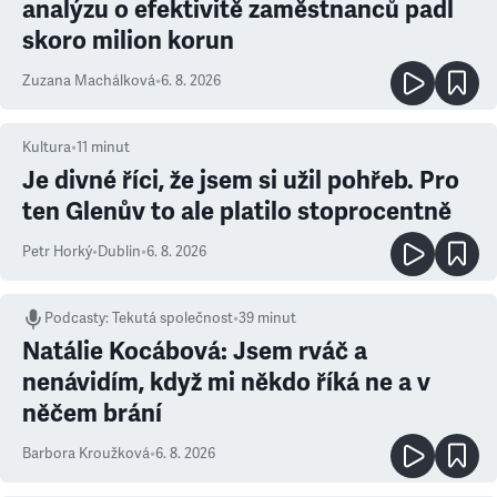
analýzu o efektivitě zaměstnanců padl
skoro milion korun
Zuzana Machálková
•
6. 8. 2026
Kultura
•
11
minut
Je divné říci, že jsem si užil pohřeb. Pro
ten Glenův to ale platilo stoprocentně
Petr Horký
•
Dublin
•
6. 8. 2026
Podcasty
:
Tekutá společnost
•
39 minut
Natálie Kocábová: Jsem rváč a
nenávidím, když mi někdo říká ne a v
něčem brání
Barbora Kroužková
•
6. 8. 2026