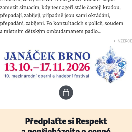
zamezit situacím, kdy teenageři stále častěji kradou,
přepadají, zabíjejí, případně jsou sami okrádáni,
přepadáni, zabíjeni. Po konzultacích s policií, soudem
a místním dětským ombudsmanem padlo…
↓ INZERCE
Předplaťte si Respekt
a nepřicházejte o cenné