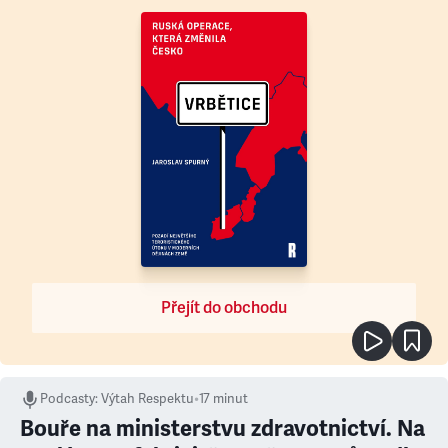
Přejít do obchodu
Podcasty
:
Výtah Respektu
•
17 minut
Bouře na ministerstvu zdravotnictví. Na