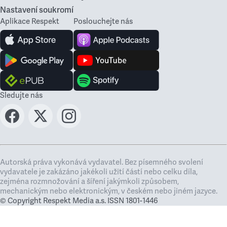
Nastavení soukromí
Aplikace Respekt
Poslouchejte nás
Sledujte nás
Autorská práva vykonává vydavatel. Bez písemného svolení
vydavatele je zakázáno jakékoli užití částí nebo celku díla,
zejména rozmnožování a šíření jakýmkoli způsobem,
mechanickým nebo elektronickým, v českém nebo jiném jazyce.
© Copyright Respekt Media a.s. ISSN 1801-1446