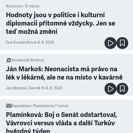
Rozhovor
•
12
minut
Hodnoty jsou v politice i kulturní
diplomacii přítomné vždycky. Jen se
teď možná změní
Eva Soukeníková
•
6. 8. 2026
Komentář
•
8
minut
Ján Markoš: Neonacista má právo na
lék v lékárně, ale ne na místo v kavárně
Ján Markoš
,
Denník N
•
6. 8. 2026
Newsletter
:
Plamínková
•
7
minut
Plamínková: Boj o Senát odstartoval,
Vávrovci versus vláda a další Turkův
hvězdný týden