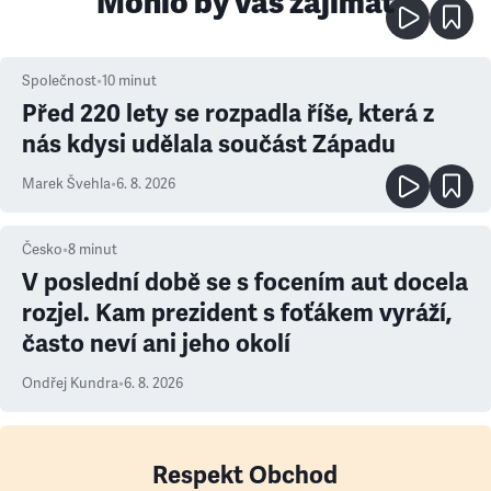
Mohlo by vás zajímat
Společnost
•
10
minut
Před 220 lety se rozpadla říše, která z
nás kdysi udělala součást Západu
Marek Švehla
•
6. 8. 2026
Česko
•
8
minut
V poslední době se s focením aut docela
rozjel. Kam prezident s foťákem vyráží,
často neví ani jeho okolí
Ondřej Kundra
•
6. 8. 2026
Respekt Obchod