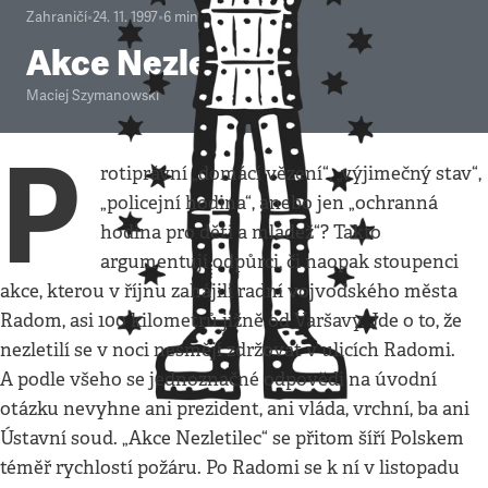
Zahraničí
•
24. 11. 1997
•
6
minut
Akce Nezletilec
Maciej Szymanowski
P
rotiprávní „domácí vězení“, „výjimečný stav“,
„policejní hodina“, anebo jen „ochranná
hodina pro děti a mládež“? Takto
argumentují odpůrci, či naopak stoupenci
akce, kterou v říjnu zahájili radní vojvodského města
Radom, asi 100 kilometrů jižně od Varšavy. Jde o to, že
nezletilí se v noci nesmějí zdržovat v ulicích Radomi.
A podle všeho se jednoznačné odpovědi na úvodní
otázku nevyhne ani prezident, ani vláda, vrchní, ba ani
Ústavní soud. „Akce Nezletilec“ se přitom šíří Polskem
téměř rychlostí požáru. Po Radomi se k ní v listopadu