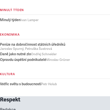
MINULÝ TÝDEN
Minulý týden
Ivan Lamper
EKONOMIKA
Peníze na dobročinnost státních úředníků
Jaroslav Spurný, Petruška Šustrová
Daně jako nutné zlo
Ondřej Schneider
Opravdu úspěšní podnikatelé
Miroslav Grüner
KULTURA
Vstříc světu s budoucností
Petr Holub
Respekt
Redakce