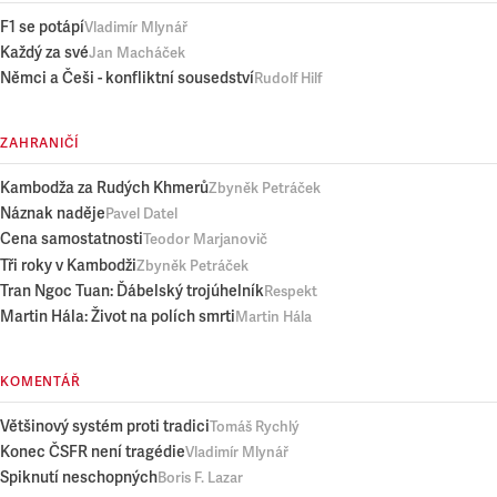
F1 se potápí
Vladimír Mlynář
Každý za své
Jan Macháček
Němci a Češi - konfliktní sousedství
Rudolf Hilf
ZAHRANIČÍ
Kambodža za Rudých Khmerů
Zbyněk Petráček
Náznak naděje
Pavel Datel
Cena samostatnosti
Teodor Marjanovič
Tři roky v Kambodži
Zbyněk Petráček
Tran Ngoc Tuan: Ďábelský trojúhelník
Respekt
Martin Hála: Život na polích smrti
Martin Hála
KOMENTÁŘ
Většinový systém proti tradici
Tomáš Rychlý
Konec ČSFR není tragédie
Vladimír Mlynář
Spiknutí neschopných
Boris F. Lazar