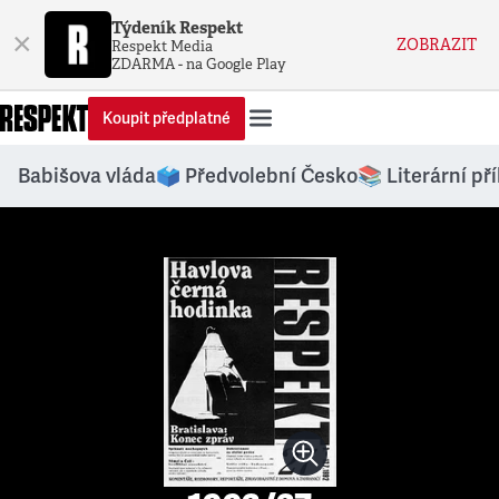
Týdeník Respekt
×
ZOBRAZIT
Respekt Media
ZDARMA - na Google Play
Koupit předplatné
Babišova vláda
🗳️ Předvolební Česko
📚 Literární př