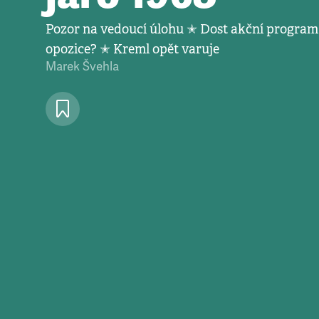
Pozor na vedoucí úlohu ✭ Dost akční progra
opozice? ✭ Kreml opět varuje
Marek Švehla