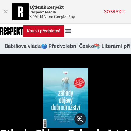
Týdeník Respekt
×
ZOBRAZIT
Respekt Media
ZDARMA - na Google Play
Koupit předplatné
Babišova vláda
🗳️ Předvolební Česko
📚 Literární př