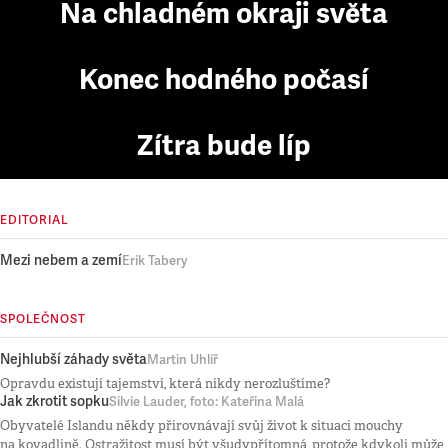
Na chladném okraji světa
Konec hodného počasí
Zítra bude líp
EDITORIAL
Mezi nebem a zemí
Erik Tabery
SPOLEČNOST
Nejhlubší záhady světa
Martin Uhlíř
Opravdu existují tajemství, která nikdy nerozluštíme?
Jak zkrotit sopku
Silvie Lauder, foto: Kateřina Malá
Obyvatelé Islandu někdy přirovnávají svůj život k situaci mouchy
na kovadlině. Ostražitost musí být všudypřítomná, protože kdykoli může