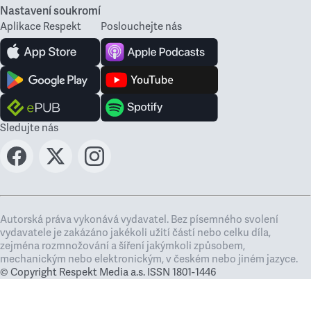
Nastavení soukromí
Aplikace Respekt
Poslouchejte nás
Sledujte nás
Autorská práva vykonává vydavatel. Bez písemného svolení
vydavatele je zakázáno jakékoli užití částí nebo celku díla,
zejména rozmnožování a šíření jakýmkoli způsobem,
mechanickým nebo elektronickým, v českém nebo jiném jazyce.
© Copyright Respekt Media a.s. ISSN 1801-1446