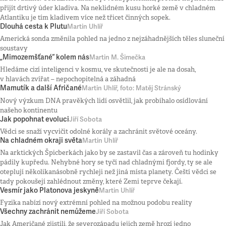
přijít drtivý úder kladiva. Na neklidném kusu horké země v chladném
Atlantiku je tím kladivem více než třicet činných sopek.
Dlouhá cesta k Plutu
Martin Uhlíř
Americká sonda změnila pohled na jedno z nejzáhadnějších těles sluneční
soustavy
„Mimozemšťané“ kolem nás
Martin M. Šimečka
Hledáme cizí inteligenci v kosmu, ve skutečnosti je ale na dosah,
v hlavách zvířat – nepochopitelná a záhadná
Mamutík a další Afričané
Martin Uhlíř, foto: Matěj Stránský
Nový výzkum DNA pravěkých lidí osvětlil, jak probíhalo osídlování
našeho kontinentu
Jak popohnat evoluci
Jiří Sobota
Vědci se snaží vycvičit odolné korály a zachránit světové oceány.
Na chladném okraji světa
Martin Uhlíř
Na arktických Špicberkách jako by se zastavil čas a zároveň tu hodinky
pádily kupředu. Nehybné hory se tyčí nad chladnými fjordy, ty se ale
oteplují několikanásobně rychleji než jiná místa planety. Čeští vědci se
tady pokoušejí zahlédnout změny, které Zemi teprve čekají.
Vesmír jako Platonova jeskyně
Martin Uhlíř
Fyzika nabízí nový extrémní pohled na možnou podobu reality
Všechny zachránit nemůžeme
Jiří Sobota
Jak Američané zjistili, že severozápadu jejich země hrozí jedno