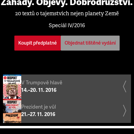
Záhady. Objevy. Dobrodružství.
20 textů o tajemstvích nejen planety Země
Speciál IV/2016
Koupit předplatné
Objednat tištěné vydání
V Trumpově hlavě
14.–20. 11. 2016
Prezident je vůl
21.–27. 11. 2016