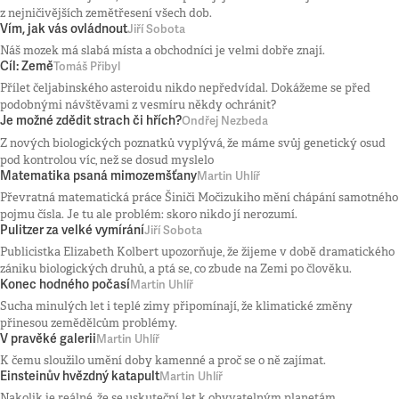
z nejničivějších zemětřesení všech dob.
Vím, jak vás ovládnout
Jiří Sobota
Náš mozek má slabá místa a obchodníci je velmi dobře znají.
Cíl: Země
Tomáš Přibyl
Přílet čeljabinského asteroidu nikdo nepředvídal. Dokážeme se před
podobnými návštěvami z vesmíru někdy ochránit?
Je možné zdědit strach či hřích?
Ondřej Nezbeda
Z nových biologických poznatků vyplývá, že máme svůj genetický osud
pod kontrolou víc, než se dosud myslelo
Matematika psaná mimozemšťany
Martin Uhlíř
Převratná matematická práce Šiniči Močizukiho mění chápání samotného
pojmu čísla. Je tu ale problém: skoro nikdo jí nerozumí.
Pulitzer za velké vymírání
Jiří Sobota
Publicistka Elizabeth Kolbert upozorňuje, že žijeme v době dramatického
zániku biologických druhů, a ptá se, co zbude na Zemi po člověku.
Konec hodného počasí
Martin Uhlíř
Sucha minulých let i teplé zimy připomínají, že klimatické změny
přinesou zemědělcům problémy.
V pravěké galerii
Martin Uhlíř
K čemu sloužilo umění doby kamenné a proč se o ně zajímat.
Einsteinův hvězdný katapult
Martin Uhlíř
Nakolik je reálné, že se uskuteční let k obyvatelným planetám.