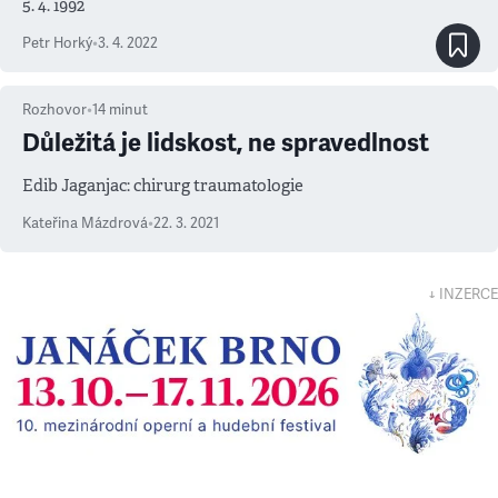
5. 4. 1992
Petr Horký
•
3. 4. 2022
Rozhovor
•
14
minut
Důležitá je lidskost, ne spravedlnost
Edib Jaganjac: chirurg traumatologie
Kateřina Mázdrová
•
22. 3. 2021
↓ INZERCE