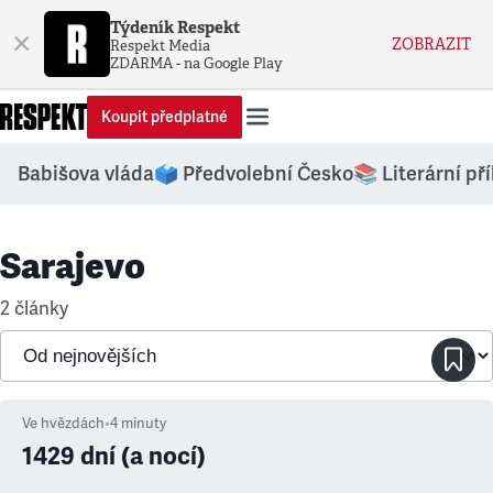
Týdeník Respekt
×
ZOBRAZIT
Respekt Media
ZDARMA - na Google Play
Koupit předplatné
Babišova vláda
🗳️ Předvolební Česko
📚 Literární př
Sarajevo
2 články
Ve hvězdách
•
4
minuty
1429 dní (a nocí)