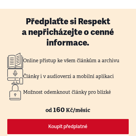
Předplaťte si Respekt
a nepřicházejte o cenné
informace.
Online přístup ke všem článkům a archivu
Články i v audioverzi a mobilní aplikaci
Možnost odemknout články pro blízké
160
od
Kč/měsíc
Koupit předplatné