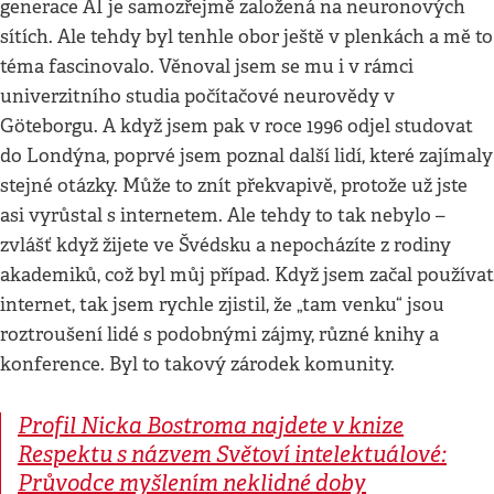
generace AI je samozřejmě založená na neuronových
sítích. Ale tehdy byl tenhle obor ještě v plenkách a mě to
téma fascinovalo. Věnoval jsem se mu i v rámci
univerzitního studia počítačové neurovědy v
Göteborgu. A když jsem pak v roce 1996 odjel studovat
do Londýna, poprvé jsem poznal další lidí, které zajímaly
stejné otázky. Může to znít překvapivě, protože už jste
asi vyrůstal s internetem. Ale tehdy to tak nebylo –
zvlášť když žijete ve Švédsku a nepocházíte z rodiny
akademiků, což byl můj případ. Když jsem začal používat
internet, tak jsem rychle zjistil, že „tam venku“ jsou
roztroušení lidé s podobnými zájmy, různé knihy a
konference. Byl to takový zárodek komunity.
Profil Nicka Bostroma najdete v knize
Respektu s názvem
Světoví intelektuálové:
Průvodce myšlením neklidné doby