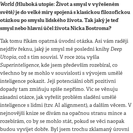
World (
Hluboká utopie: Život a smysl v vyřešeném
světě
)
je do velké míry spojená s klasickou filozofickou
otázkou po smyslu lidského života. Tak jaký je teď
smysl nebo hlavní účel života Nicka Bostroma?
Tak tomu říkám opatrná úvodní otázka. Asi vám raději
Deep
nejdřív řeknu, jaký je smysl mé poslední knihy
Utopia
, což s tím souvisí. V roce 2014 vyšla
Superinteligence
, kde jsem především rozebíral, co
všechno by se mohlo v souvislosti s vývojem umělé
inteligence pokazit. Její potenciální obří pozitivní
dopady tam zmiňuju spíše nepřímo. Víc se věnuju
zásadní otázce, jak vyřešit problém sladění umělé
inteligence s lidmi (tzv. AI alignment), a dalším věcem. V
nejnovější knize se dívám na opačnou stranu mince a
rozebírám, co by se mohlo stát, pokud se věci naopak
budou vyvíjet dobře. Byl jsem trochu zklamaný úrovní