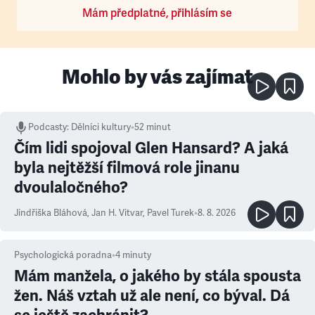
Mám předplatné, přihlásím se
Mohlo by vás zajímat
Podcasty
:
Dělníci kultury
•
52 minut
Čím lidi spojoval Glen Hansard? A jaká
byla nejtěžší filmová role jinanu
dvoulaločného?
Jindřiška Bláhová
,
Jan H. Vitvar
,
Pavel Turek
•
8. 8. 2026
Psychologická poradna
•
4
minuty
Mám manžela, o jakého by stála spousta
žen. Náš vztah už ale není, co býval. Dá