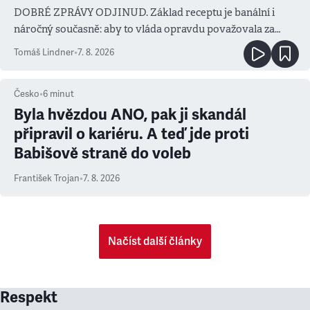
DOBRÉ ZPRÁVY ODJINUD. Základ receptu je banální i
náročný současně: aby to vláda opravdu považovala za
prioritu
Tomáš Lindner
•
7. 8. 2026
Česko
•
6
minut
Byla hvězdou ANO, pak ji skandál
připravil o kariéru. A teď jde proti
Babišově straně do voleb
František Trojan
•
7. 8. 2026
Načíst další články
Respekt