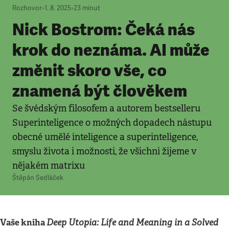
Rozhovor
•
1. 8. 2025
•
23
minut
Nick Bostrom: Čeká nás
krok do neznáma. AI může
změnit skoro vše, co
znamená být člověkem
Se švédským filosofem a autorem bestselleru
Superinteligence o možných dopadech nástupu
obecné umělé inteligence a superinteligence,
smyslu života i možnosti, že všichni žijeme v
nějakém matrixu
Štěpán Sedláček
Vaše kniha
Deep Utopia: Life and Meaning in a Solved