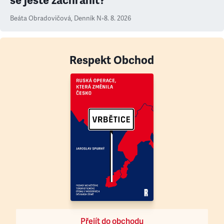
se ještě zachránit?
Beáta Obradovičová
,
Denník N
•
8. 8. 2026
Respekt Obchod
Přejít do obchodu