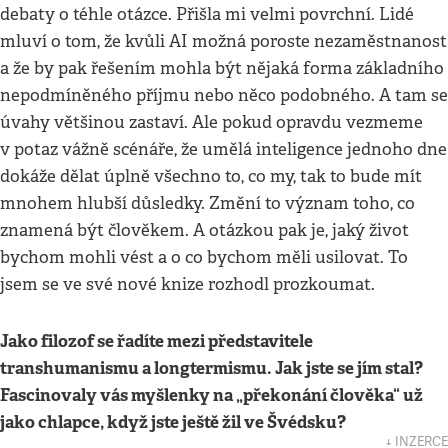
debaty o téhle otázce. Přišla mi velmi povrchní. Lidé
mluví o tom, že kvůli AI možná poroste nezaměstnanost
a že by pak řešením mohla být nějaká forma základního
nepodmíněného příjmu nebo něco podobného. A tam se
úvahy většinou zastaví. Ale pokud opravdu vezmeme
v potaz vážně scénáře, že umělá inteligence jednoho dne
dokáže dělat úplně všechno to, co my, tak to bude mít
mnohem hlubší důsledky. Změní to význam toho, co
znamená být člověkem. A otázkou pak je, jaký život
bychom mohli vést a o co bychom měli usilovat. To
jsem se ve své nové knize rozhodl prozkoumat.
Jako filozof se řadíte mezi představitele
transhumanismu a longtermismu. Jak jste se jím stal?
Fascinovaly vás myšlenky na „překonání člověka“ už
jako chlapce, když jste ještě žil ve Švédsku?
↓ INZERCE