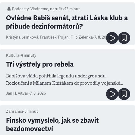
Podcasty
:
Vládneme, nerušit
•
42 minut
Ovládne Babiš senát, ztratí Láska klub a
přibude dezinformátorů?
Kristýna Jelínková
,
František Trojan
,
Filip Zelenka
•
7. 8. 2026
Kultura
•
4
minuty
Tři výstřely pro rebela
Babišova vláda pohřbila legendu undergroundu.
Rozloučení s Milanem Knížákem doprovodily vojenské
salvy i kritika pokrokářů
Jan H. Vitvar
•
7. 8. 2026
Zahraničí
•
5
minut
Finsko vymyslelo, jak se zbavit
bezdomovectví