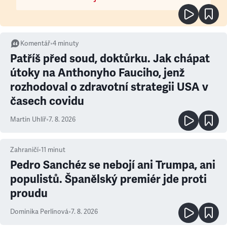
Komentář
•
4
minuty
Patříš před soud, doktůrku. Jak chápat
útoky na Anthonyho Fauciho, jenž
rozhodoval o zdravotní strategii USA v
časech covidu
Martin Uhlíř
•
7. 8. 2026
Zahraničí
•
11
minut
Pedro Sanchéz se nebojí ani Trumpa, ani
populistů. Španělský premiér jde proti
proudu
Dominika Perlínová
•
7. 8. 2026