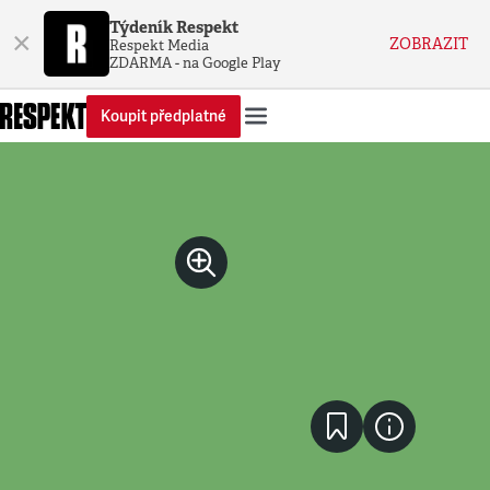
Týdeník Respekt
×
ZOBRAZIT
Respekt Media
ZDARMA - na Google Play
Koupit předplatné