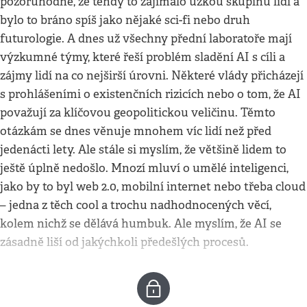
pozoruhodné, že tehdy to zajímalo úzkou skupinu lidí a
bylo to bráno spíš jako nějaké sci-fi nebo druh
futurologie. A dnes už všechny přední laboratoře mají
výzkumné týmy, které řeší problém sladění AI s cíli a
zájmy lidí na co nejširší úrovni. Některé vlády přicházejí
s prohlášeními o existenčních rizicích nebo o tom, že AI
považují za klíčovou geopolitickou veličinu. Těmto
otázkám se dnes věnuje mnohem víc lidí než před
jedenácti lety. Ale stále si myslím, že většině lidem to
ještě úplně nedošlo. Mnozí mluví o umělé inteligenci,
jako by to byl web 2.0, mobilní internet nebo třeba cloud
– jedna z těch cool a trochu nadhodnocených věcí,
kolem nichž se dělává humbuk. Ale myslím, že AI se
zásadně liší od jakýchkoli předešlých procesů.