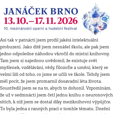
Asi tak v patnácti jsem prožil jakési intelektuální
probuzení. Jako dítě jsem nesnášel školu, ale pak jsem
jedno odpoledne náhodou vkročil do místní knihovny.
Tam jsem si najednou uvědomil, že existuje svět
myšlenek, vzdělávání, vědy, filozofie a umění, který se
velmi liší od toho, co jsme se učili ve škole. Tehdy jsem
měl pocit, že jsem promarnil dosavadní léta života.
Soustředil jsem se na to, abych to dohonil. Vzpomínám,
že už v sedmnácti jsem četl jednu knihu o neuronových
sítích, k níž jsem se dostal díky meziknihovní výpůjčce.
To byla jedna z ranných prací o tomhle tématu. Dnešní