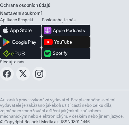
Ochrana osobních údajů
Nastavení soukromí
Aplikace Respekt
Poslouchejte nás
Sledujte nás
Autorská práva vykonává vydavatel. Bez písemného svolení
vydavatele je zakázáno jakékoli užití částí nebo celku díla,
zejména rozmnožování a šíření jakýmkoli způsobem,
mechanickým nebo elektronickým, v českém nebo jiném jazyce.
© Copyright Respekt Media a.s. ISSN 1801-1446