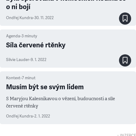
o ni bojí
Ondřej Kundra
•
30. 11. 2022
Agenda
•
3
minuty
Síla červené rtěnky
Silvie Lauder
•
9. 1. 2022
Kontext
•
7
minut
Musím být se svým lidem
S Maryjou Kalesnikavou o vězení, budoucnosti a síle
červené rtěnky
Ondřej Kundra
•
2. 1. 2022
↓ INZERCE