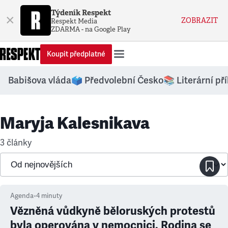
Týdeník Respekt
×
ZOBRAZIT
Respekt Media
ZDARMA - na Google Play
Koupit předplatné
Babišova vláda
🗳️ Předvolební Česko
📚 Literární př
Maryja Kalesnikava
3 články
Agenda
•
4
minuty
Vězněná vůdkyně běloruských protestů
byla operována v nemocnici. Rodina se