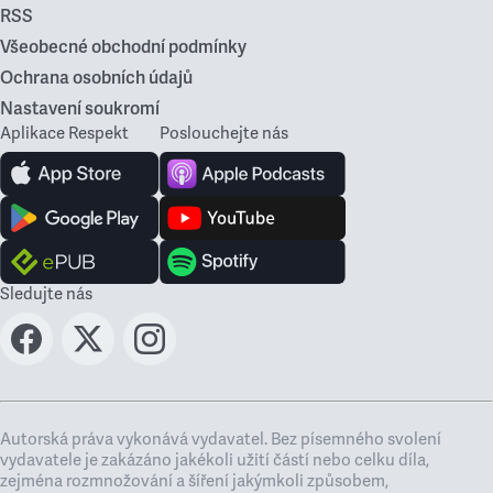
RSS
Všeobecné obchodní podmínky
Ochrana osobních údajů
Nastavení soukromí
Aplikace Respekt
Poslouchejte nás
Sledujte nás
Autorská práva vykonává vydavatel. Bez písemného svolení
vydavatele je zakázáno jakékoli užití částí nebo celku díla,
zejména rozmnožování a šíření jakýmkoli způsobem,