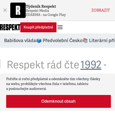
Týdeník Respekt
×
ZOBRAZIT
Respekt Media
ZDARMA - na Google Play
Koupit předplatné
Babišova vláda
🗳️ Předvolební Česko
📚 Literární př
Respekt rád čte
Pořiďte si roční předplatné a odemkněte tím všechny články
na webu, prohlížejte všechna čísla v telefonu, tabletu
a poslouchejte audioverzi.
Odemknout obsah