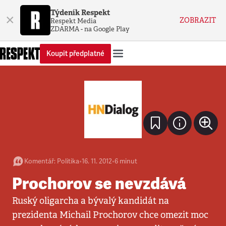
Týdeník Respekt
×
ZOBRAZIT
Respekt Media
ZDARMA - na Google Play
Koupit předplatné
Komentář
:
Politika
•
16. 11. 2012
•
6
minut
Prochorov se nevzdává
Ruský oligarcha a bývalý kandidát na
prezidenta Michail Prochorov chce omezit moc