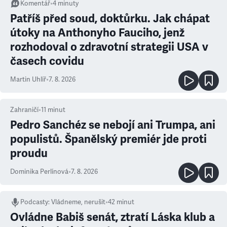
Komentář
•
4
minuty
Patříš před soud, doktůrku. Jak chápat
útoky na Anthonyho Fauciho, jenž
rozhodoval o zdravotní strategii USA v
časech covidu
Martin Uhlíř
•
7. 8. 2026
Zahraničí
•
11
minut
Pedro Sanchéz se nebojí ani Trumpa, ani
populistů. Španělský premiér jde proti
proudu
Dominika Perlínová
•
7. 8. 2026
Podcasty
:
Vládneme, nerušit
•
42 minut
Ovládne Babiš senát, ztratí Láska klub a