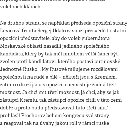
volebních kláních.
Na druhou stranu se například předseda opoziční strany
Levicová fronta Sergej Udalcov snaží přesvědčit ostatní
opoziční představitele, aby do voleb gubernátora
Moskevské oblasti nasadili jediného společného
kandidáta, který by tak měl mnohem větší šanci být
zvolen proti kandidátovi, kterého postaví putinovské
Jednotné Rusko. „My Rusové milujeme rozdělování
společnosti na rudé a bílé – někteří jsou s Kremlem,
zatímco druzí jsou s opozicí a neexistuje žádná třetí
možnost. Já chci mít třetí možnost, já chci, aby se jak
zástupci Kremlu, tak zástupci opozice cítili v této zemi
dobře a proto budu představovat tuto třetí sílu,“
prohlásil Prochorov během kongresu své strany
a reagoval tak na úvahy, jakou roli v rámci ruské