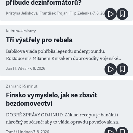
přibude dezinformátorů?
Kristýna Jelínková
,
František Trojan
,
Filip Zelenka
•
7. 8. 2026
Kultura
•
4
minuty
Tři výstřely pro rebela
Babišova vláda pohřbila legendu undergroundu.
Rozloučení s Milanem Knížákem doprovodily vojenské
salvy i kritika pokrokářů
Jan H. Vitvar
•
7. 8. 2026
Zahraničí
•
5
minut
Finsko vymyslelo, jak se zbavit
bezdomovectví
DOBRÉ ZPRÁVY ODJINUD. Základ receptu je banální i
náročný současně: aby to vláda opravdu považovala za
prioritu
Tomáš Lindner
•
7. 8. 2026