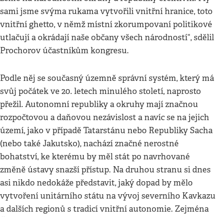
sami jsme svýma rukama vytvořili vnitřní hranice, toto
vnitřní ghetto, v němž místní zkorumpovaní politikové
utlačují a okrádají naše občany všech národností“, sdělil
Prochorov účastníkům kongresu.
Podle něj se současný územně správní systém, který má
svůj počátek ve 20. letech minulého století, naprosto
přežil. Autonomní republiky a okruhy mají značnou
rozpočtovou a daňovou nezávislost a navíc se na jejich
území, jako v případě Tatarstánu nebo Republiky Sacha
(nebo také Jakutsko), nachází značné nerostné
bohatství, ke kterému by měl stát po navrhované
změně ústavy snazší přístup. Na druhou stranu si dnes
asi nikdo nedokáže představit, jaký dopad by mělo
vytvoření unitárního státu na vývoj severního Kavkazu
a dalších regionů s tradicí vnitřní autonomie. Zejména