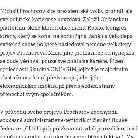
Michail Prochorov sice prezidentské volby prohrál, ale
své politické kariéry se nevzdává. Založil Občanskou
platformu, skrze kterou chce měnit Rusko. Kongres
strany, který se konal na konci října, zahájila velkolepá
světelná show, po které následoval neméně velkolepý
projev Prochorova. Mimo jiné prohlásil, že od nynějška
se bude věnovat pouze své politické kariéře. Řízení
společnosti Skupina ONEKSIM, jejímž je majoritním
vlastníkem a která představuje jádro jeho
ekonomického impéria, již před sjezdem strany
přenechal svým společníkům.
V průběhu svého projevu Prochorov zpochybnil
současné administrativně-teritoriální členění Ruské
federace. „Chtěl bych přezkoumat, zdali je rozdělení naší
země na národnostní okruhy a republiky efektivní. My