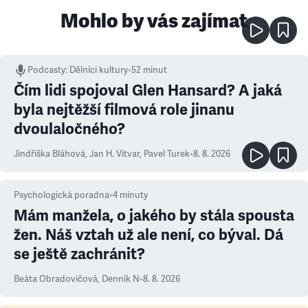
Mohlo by vás zajímat
Podcasty
:
Dělníci kultury
•
52 minut
Čím lidi spojoval Glen Hansard? A jaká
byla nejtěžší filmová role jinanu
dvoulaločného?
Jindřiška Bláhová
,
Jan H. Vitvar
,
Pavel Turek
•
8. 8. 2026
Psychologická poradna
•
4
minuty
Mám manžela, o jakého by stála spousta
žen. Náš vztah už ale není, co býval. Dá
se ještě zachránit?
Beáta Obradovičová
,
Denník N
•
8. 8. 2026