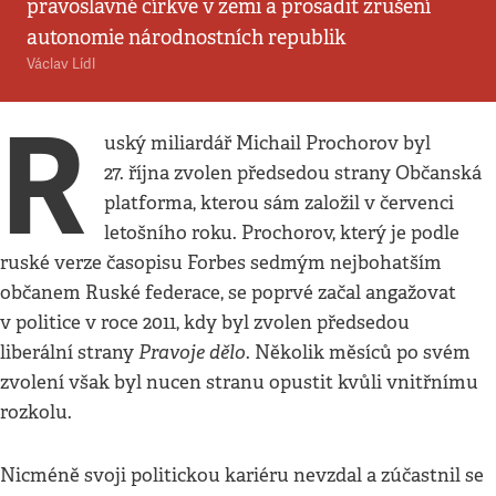
pravoslavné církve v zemi a prosadit zrušení
autonomie národnostních republik
Václav Lídl
R
uský miliardář Michail Prochorov byl
27. října zvolen předsedou strany Občanská
platforma, kterou sám založil v červenci
letošního roku. Prochorov, který je podle
ruské verze časopisu Forbes sedmým nejbohatším
občanem Ruské federace, se poprvé začal angažovat
v politice v roce 2011, kdy byl zvolen předsedou
Pravoje dělo
liberální strany
. Několik měsíců po svém
zvolení však byl nucen stranu opustit kvůli vnitřnímu
rozkolu.
Nicméně svoji politickou kariéru nevzdal a zúčastnil se