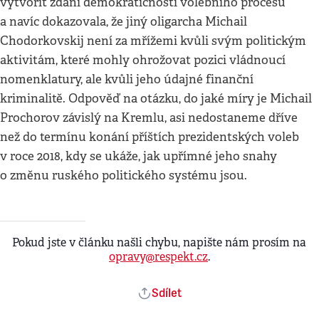
vytvořit zdání demokratičnosti volebního procesu
a navíc dokazovala, že jiný oligarcha Michail
Chodorkovskij není za mřížemi kvůli svým politickým
aktivitám, které mohly ohrožovat pozici vládnoucí
nomenklatury, ale kvůli jeho údajné finanční
kriminalitě. Odpověď na otázku, do jaké míry je Michail
Prochorov závislý na Kremlu, asi nedostaneme dříve
než do termínu konání příštích prezidentských voleb
v roce 2018, kdy se ukáže, jak upřímné jeho snahy
o změnu ruského politického systému jsou.
Pokud jste v článku našli chybu, napište nám prosím na
opravy@respekt.cz
.
Sdílet