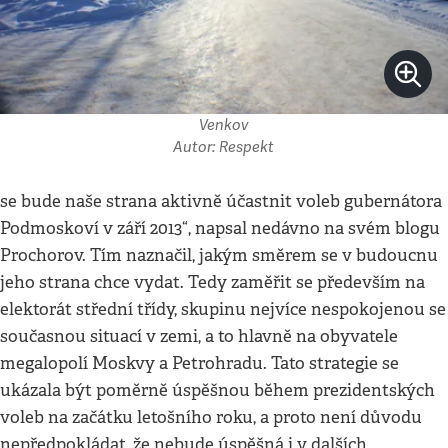
Venkov
Autor: Respekt
se bude naše strana aktivně účastnit voleb gubernátora
Podmoskoví v září 2013“, napsal nedávno na svém blogu
Prochorov. Tím naznačil, jakým směrem se v budoucnu
jeho strana chce vydat. Tedy zaměřit se především na
elektorát střední třídy, skupinu nejvíce nespokojenou se
současnou situací v zemi, a to hlavně na obyvatele
megalopolí Moskvy a Petrohradu. Tato strategie se
ukázala být poměrně úspěšnou během prezidentských
voleb na začátku letošního roku, a proto není důvodu
nepředpokládat, že nebude úspěšná i v dalších