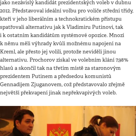
jako nezávislý kandidát prezidentských voleb v dubnu
2012. Představoval ideální volbu pro voliče střední třídy,
kteří v jeho liberálním a technokratickém přístupu
spatřovali alternativu jak k Vladimiru Putinovi, tak
i k ostatním kandidátům systémové opozice. Mnozí
k němu měli výhrady kvůli možnému napojení na
Kreml, ale přesto jej volili, protože neviděli jinou
alternativu. Prochorov získal ve volebním klání 7,98%
hlasů a skončil tak na třetím místě za staronovým
prezidentem Putinem a předsedou komunistů
Gennadijem Zjuganovem, což představovalo zřejmě
největší překvapení jinak nepřekvapivých voleb.