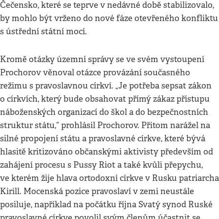
Čečensko, které se teprve v nedávné době stabilizovalo,
by mohlo být vrženo do nové fáze otevřeného konfliktu
s ústřední státní mocí.
Kromě otázky územní správy se ve svém vystoupení
Prochorov věnoval otázce provázání současného
režimu s pravoslavnou církví. „Je potřeba sepsat zákon
o církvích, který bude obsahovat přímý zákaz přístupu
náboženských organizací do škol a do bezpečnostních
struktur státu,“ prohlásil Prochorov. Přitom narážel na
silné propojení státu a pravoslavné církve, které bývá
hlasitě kritizováno občanskými aktivisty především od
zahájení procesu s Pussy Riot a také kvůli přepychu,
ve kterém žije hlava ortodoxní církve v Rusku patriarcha
Kirill. Mocenská pozice pravoslaví v zemi neustále
posiluje, například na počátku října Svatý synod Ruské
pravoslavné církve povolil svým členům účastnit se