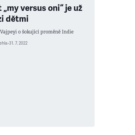
t „my versus oni“ je už
zi dětmi
Vajpeyi o šokující proměně Indie
ehla
•
31. 7. 2022