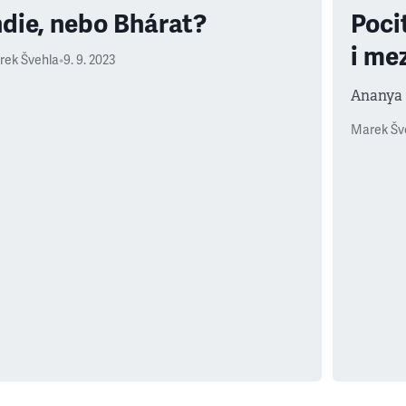
ndie, nebo Bhárat?
Poci
i me
rek Švehla
•
9. 9. 2023
Ananya 
Marek Šv