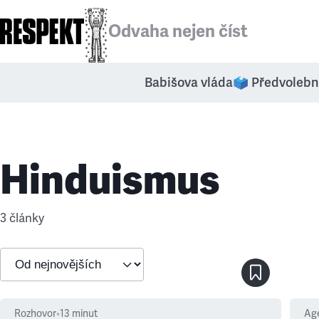
Odvaha nejen číst
Babišova vláda
🗳️ Předvolebn
Hinduismus
3 články
Rozhovor
•
13
minut
Ag