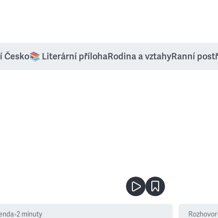
í Česko
📚 Literární příloha
Rodina a vztahy
Ranní post
enda
•
2
minuty
Rozhovor