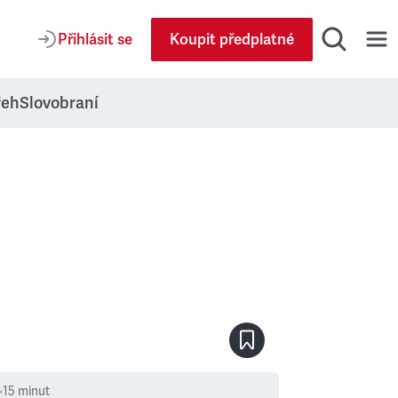
Přihlásit se
Koupit předplatné
řeh
Slovobraní
•
15
minut