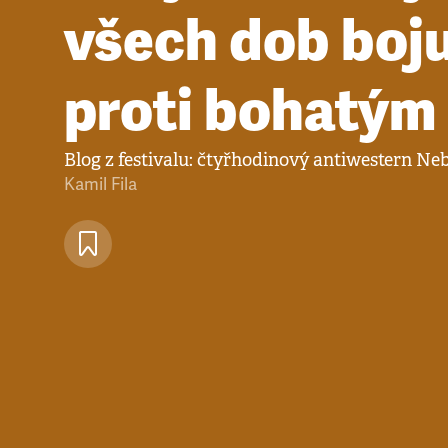
všech dob boj
proti bohatým
Blog z festivalu: čtyřhodinový antiwestern N
Kamil Fila