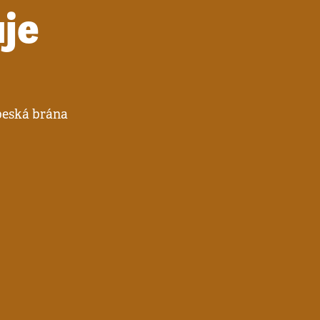
uje
ebeská brána