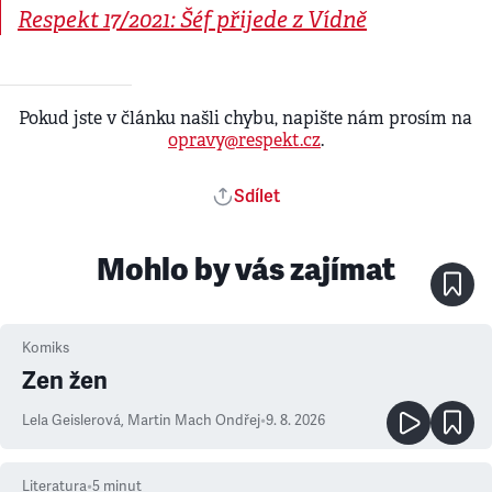
Respekt 17/2021: Šéf přijede z Vídně
Pokud jste v článku našli chybu, napište nám prosím na
opravy@respekt.cz
.
Sdílet
Mohlo by vás zajímat
Komiks
Zen žen
Lela Geislerová
,
Martin Mach Ondřej
•
9. 8. 2026
Literatura
•
5
minut