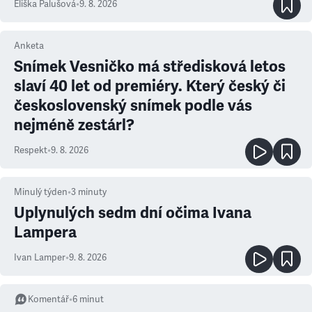
Eliška Palušová
•
9. 8. 2026
Anketa
Snímek Vesničko má středisková letos
slaví 40 let od premiéry. Který český či
československý snímek podle vás
nejméně zestárl?
Respekt
•
9. 8. 2026
Minulý týden
•
3
minuty
Uplynulých sedm dní očima Ivana
Lampera
Ivan Lamper
•
9. 8. 2026
Komentář
•
6
minut