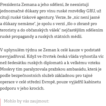
Prezidenta Zemana a jeho sdělení, že neexistují
jednoznačné důkazy pro vinu ruské rozvědky GRU, už
citují ruské tiskové agentury. Verze, že „nic není jasné
a důkazy nemáme“, je spolu s verzí „šlo o zbraně pro
teroristy a do občanských válek“ nejčastějším sdělením
ruské propagandy a ruských státních médií.
V uplynulém týdnu se Zeman k celé kauze v podstatě
nevyjadřoval. Když ve čtvrtek česká vláda vyhostila víc
než šedesátku ruských diplomatů a k velkému vzteku
Moskvy tím paralyzovala pražskou ambasádu, která je
podle bezpečnostních služeb základnou pro tajné
operace v celé střední Evropě, pouze vyjádřil kabinetu
podporu v jeho krocích.
Mohlo by vás zaujmout: