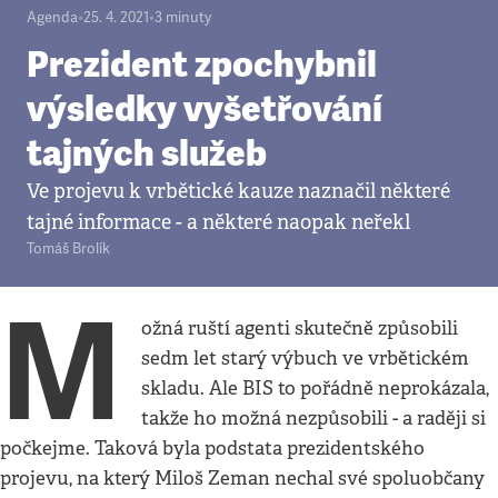
Agenda
•
25. 4. 2021
•
3
minuty
Prezident zpochybnil
výsledky vyšetřování
tajných služeb
Ve projevu k vrbětické kauze naznačil některé
tajné informace - a některé naopak neřekl
Tomáš Brolík
M
ožná ruští agenti skutečně způsobili
sedm let starý výbuch ve vrbětickém
skladu. Ale BIS to pořádně neprokázala,
takže ho možná nezpůsobili - a raději si
počkejme. Taková byla podstata prezidentského
projevu, na který Miloš Zeman nechal své spoluobčany