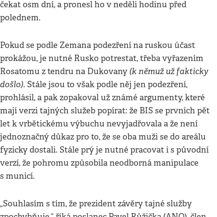
čekat osm dní, a pronesl ho v neděli hodinu před
polednem.
Pokud se podle Zemana podezření na ruskou účast
prokážou, je nutné Rusko potrestat, třeba vyřazením
(k němuž už fakticky
Rosatomu z tendru na Dukovany
došlo).
Stále jsou to však podle něj jen podezření,
prohlásil, a pak zopakoval už známé argumenty, které
mají verzi tajných služeb popírat: že BIS se prvních pět
let k vrbětickému výbuchu nevyjadřovala a že není
jednoznačný důkaz pro to, že se oba muži se do areálu
fyzicky dostali. Stále prý je nutné pracovat i s původní
verzí, že pohromu způsobila neodborná manipulace
s municí.
„Souhlasím s tím, že prezident závěry tajné služby
zpochybňuje,“ říká poslanec Pavel Růžička (ANO), člen