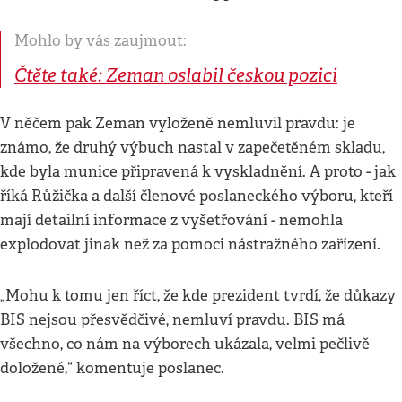
Mohlo by vás zaujmout:
Čtěte také: Zeman oslabil českou pozici
V něčem pak Zeman vyloženě nemluvil pravdu: je
známo, že druhý výbuch nastal v zapečetěném skladu,
kde byla munice připravená k vyskladnění. A proto - jak
říká Růžička a další členové poslaneckého výboru, kteří
mají detailní informace z vyšetřování - nemohla
explodovat jinak než za pomoci nástražného zařízení.
„Mohu k tomu jen říct, že kde prezident tvrdí, že důkazy
BIS nejsou přesvědčivé, nemluví pravdu. BIS má
všechno, co nám na výborech ukázala, velmi pečlivě
doložené,“ komentuje poslanec.