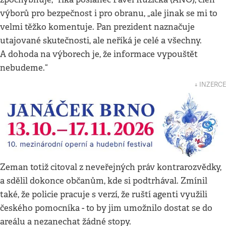
výborů pro bezpečnost i pro obranu, „ale jinak se mi to
velmi těžko komentuje. Pan prezident naznačuje
utajované skutečnosti, ale neříká je celé a všechny.
A dohoda na výborech je, že informace vypouštět
nebudeme.“
↓ INZERCE
Zeman totiž citoval z neveřejných práv kontrarozvědky,
a sdělil dokonce občanům, kde si podtrhával. Zmínil
také, že policie pracuje s verzí, že ruští agenti využili
českého pomocníka - to by jim umožnilo dostat se do
areálu a nezanechat žádné stopy.