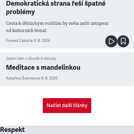
Demokratická strana řeší špatné
problémy
Cesta k dělnickým voličům by měla začít ústupem
od kulturních témat
Fareed Zakaria
•
9. 8. 2026
Jeden den v životě
•
3
minuty
Meditace s mandelinkou
Kateřina Švermová
•
9. 8. 2026
Načíst další články
Respekt