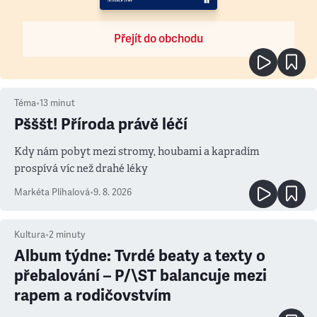
Přejít do obchodu
Téma
•
13
minut
Pšššt! Příroda právě léčí
Kdy nám pobyt mezi stromy, houbami a kapradím
prospívá víc než drahé léky
Markéta Plíhalová
•
9. 8. 2026
Kultura
•
2
minuty
Album týdne: Tvrdé beaty a texty o
přebalování – P/\ST balancuje mezi
rapem a rodičovstvím