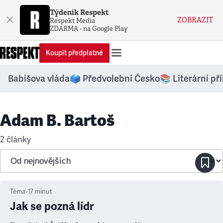
Týdeník Respekt
×
ZOBRAZIT
Respekt Media
ZDARMA - na Google Play
Koupit předplatné
Babišova vláda
🗳️ Předvolební Česko
📚 Literární př
Adam B. Bartoš
2 články
Téma
•
17
minut
Jak se pozná lídr