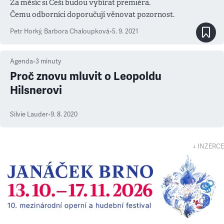
Za měsíc si Češi budou vybírat premiéra.
Čemu odborníci doporučují věnovat pozornost.
Petr Horký
,
Barbora Chaloupková
•
5. 9. 2021
Agenda
•
3
minuty
Proč znovu mluvit o Leopoldu
Hilsnerovi
Silvie Lauder
•
9. 8. 2020
↓ INZERCE