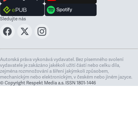
Sledujte nás
Autorská práva vykonává vydavatel. Bez písemného svolení
vydavatele je zakázáno jakékoli užití částí nebo celku díla,
zejména rozmnožování a šíření jakýmkoli způsobem,
mechanickým nebo elektronickým, v českém nebo jiném jazyce.
© Copyright Respekt Media a.s. ISSN 1801-1446