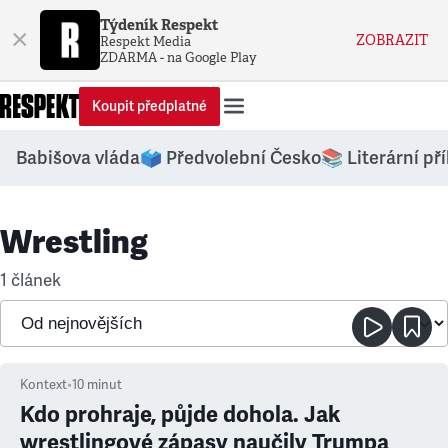
Týdeník Respekt
×
ZOBRAZIT
Respekt Media
ZDARMA - na Google Play
Koupit předplatné
Babišova vláda
🗳️ Předvolební Česko
📚 Literární př
Wrestling
1 článek
Kontext
•
10
minut
Kdo prohraje, půjde dohola. Jak
wrestlingové zápasy naučily Trumpa