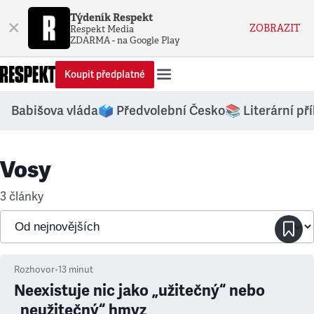
Týdeník Respekt
×
ZOBRAZIT
Respekt Media
ZDARMA - na Google Play
Koupit předplatné
Babišova vláda
🗳️ Předvolební Česko
📚 Literární př
Vosy
3 články
Rozhovor
•
13
minut
Neexistuje nic jako „užitečný“ nebo
„neužitečný“ hmyz