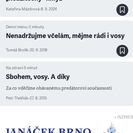
Kateřina Mázdrová
•
8. 9. 2024
Denní menu
•
2
minuty
Nenadržujme včelám, mějme rádi i vosy
Tomáš Brolík
•
20. 9. 2018
Na zdraví
•
5
minut
Sbohem, vosy. A díky
Za co vděčíme obávanému predátorovi současnosti
Petr Třešňák
•
27. 8. 2015
↓ INZERCE