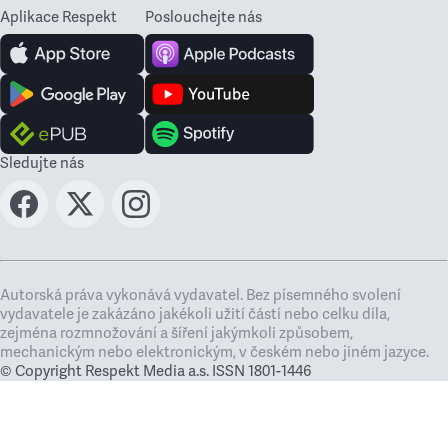
Aplikace Respekt
Poslouchejte nás
Sledujte nás
Autorská práva vykonává vydavatel. Bez písemného svolení
vydavatele je zakázáno jakékoli užití částí nebo celku díla,
zejména rozmnožování a šíření jakýmkoli způsobem,
mechanickým nebo elektronickým, v českém nebo jiném jazyce.
© Copyright Respekt Media a.s. ISSN 1801-1446