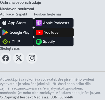
Ochrana osobních údajů
Nastavení soukromí
Aplikace Respekt
Poslouchejte nás
Sledujte nás
Autorská práva vykonává vydavatel. Bez písemného svolení
vydavatele je zakázáno jakékoli užití částí nebo celku díla,
zejména rozmnožování a šíření jakýmkoli způsobem,
mechanickým nebo elektronickým, v českém nebo jiném jazyce.
© Copyright Respekt Media a.s. ISSN 1801-1446