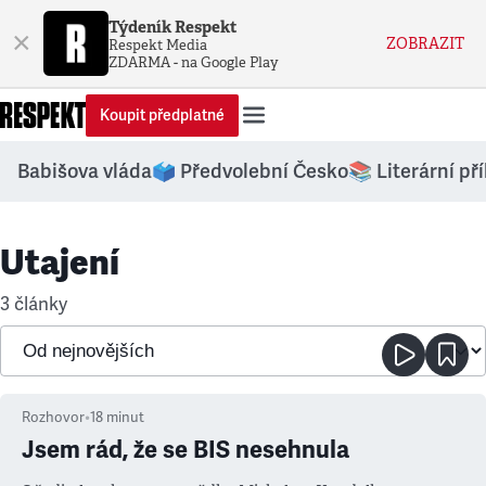
Týdeník Respekt
×
ZOBRAZIT
Respekt Media
ZDARMA - na Google Play
Koupit předplatné
Babišova vláda
🗳️ Předvolební Česko
📚 Literární př
Utajení
3 články
Rozhovor
•
18
minut
Jsem rád, že se BIS nesehnula