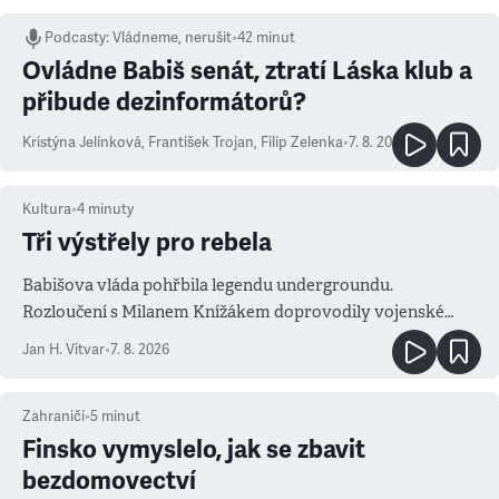
Podcasty
:
Vládneme, nerušit
•
42 minut
Ovládne Babiš senát, ztratí Láska klub a
přibude dezinformátorů?
Kristýna Jelínková
,
František Trojan
,
Filip Zelenka
•
7. 8. 2026
Kultura
•
4
minuty
Tři výstřely pro rebela
Babišova vláda pohřbila legendu undergroundu.
Rozloučení s Milanem Knížákem doprovodily vojenské
salvy i kritika pokrokářů
Jan H. Vitvar
•
7. 8. 2026
Zahraničí
•
5
minut
Finsko vymyslelo, jak se zbavit
bezdomovectví