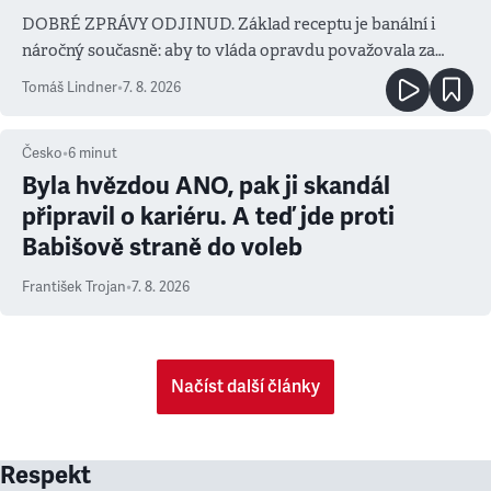
DOBRÉ ZPRÁVY ODJINUD. Základ receptu je banální i
náročný současně: aby to vláda opravdu považovala za
prioritu
Tomáš Lindner
•
7. 8. 2026
Česko
•
6
minut
Byla hvězdou ANO, pak ji skandál
připravil o kariéru. A teď jde proti
Babišově straně do voleb
František Trojan
•
7. 8. 2026
Načíst další články
Respekt