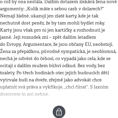
o což by ona nestála. Dalším dotazem získává žena nové
argumenty: „Kolik máte s sebou cash v dolarech?“
Nemají žádné, ukazují jen zlaté karty, kde je tak
nechutně dost peněz, že by tam mohli bydlet roky.
Karty jsou však pro ni jen kartičky a rozhodnutí je
jasné. Její rozsudek zní – zpět dalším letadlem
do Evropy. Argumentace, že jsou občany EU, neobstojí.
Žena za přepážkou, původně sympatická, je neoblomná,
nechá je odvést do čehosi, co vypadá jako cela, kde se
ocitají s dalším mužem bůhví odkud. Bez vody, bez
toalety. Po třech hodinách otec jejích budoucích dětí
vytrvale buší na dveře, zřejmě jako advokát chce
uplatnit svá práva a vykřikuje, „chci čůrat“. S laxním
dozorcem to ani nehne.