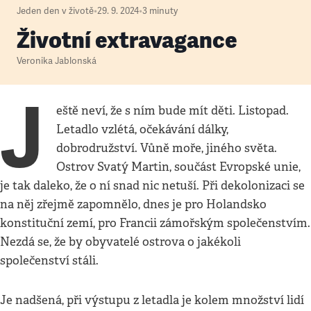
Jeden den v životě
•
29. 9. 2024
•
3
minuty
Životní extravagance
Veronika Jablonská
J
eště neví, že s ním bude mít děti. Listopad.
Letadlo vzlétá, očekávání dálky,
dobrodružství. Vůně moře, jiného světa.
Ostrov Svatý Martin, součást Evropské unie,
je tak daleko, že o ní snad nic netuší. Při dekolonizaci se
na něj zřejmě zapomnělo, dnes je pro Holandsko
konstituční zemí, pro Francii zámořským společenstvím.
Nezdá se, že by obyvatelé ostrova o jakékoli
společenství stáli.
Je nadšená, při výstupu z letadla je kolem množství lidí