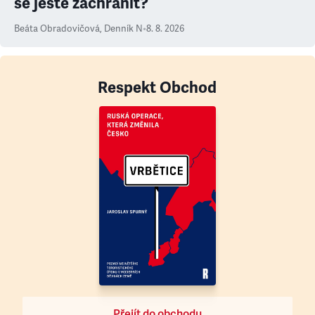
se ještě zachránit?
Beáta Obradovičová
,
Denník N
•
8. 8. 2026
Respekt Obchod
Přejít do obchodu