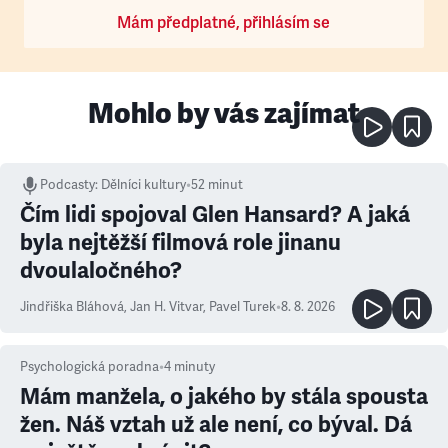
Mám předplatné, přihlásím se
Mohlo by vás zajímat
Podcasty
:
Dělníci kultury
•
52 minut
Čím lidi spojoval Glen Hansard? A jaká
byla nejtěžší filmová role jinanu
dvoulaločného?
Jindřiška Bláhová
,
Jan H. Vitvar
,
Pavel Turek
•
8. 8. 2026
Psychologická poradna
•
4
minuty
Mám manžela, o jakého by stála spousta
žen. Náš vztah už ale není, co býval. Dá