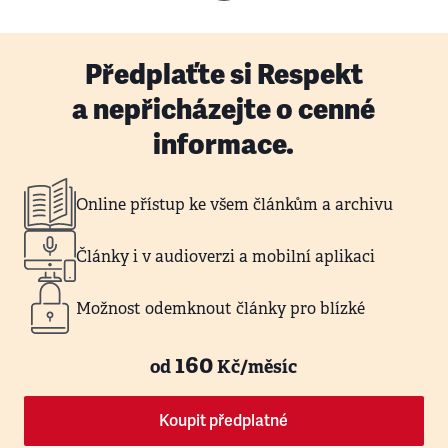
Předplaťte si Respekt
a nepřicházejte o cenné
informace.
Online přístup ke všem článkům a archivu
Články i v audioverzi a mobilní aplikaci
Možnost odemknout články pro blízké
160
od
Kč/měsíc
Koupit předplatné