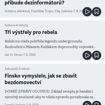
přibude dezinformátorů?
Kristýna Jelínková
,
František Trojan
,
Filip Zelenka
•
7. 8. 2026
Kultura
•
4
minuty
Tři výstřely pro rebela
Babišova vláda pohřbila legendu undergroundu.
Rozloučení s Milanem Knížákem doprovodily vojenské
salvy i kritika pokrokářů
Jan H. Vitvar
•
7. 8. 2026
Zahraničí
•
5
minut
Finsko vymyslelo, jak se zbavit
bezdomovectví
DOBRÉ ZPRÁVY ODJINUD. Základ receptu je banální i
náročný současně: aby to vláda opravdu považovala za
prioritu