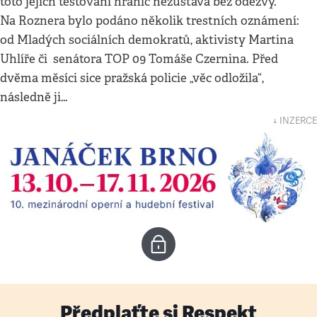
toto jejich testování hranic nezůstává bez odezvy.
Na Roznera bylo podáno několik trestních oznámení:
od Mladých sociálních demokratů, aktivisty Martina
Uhlíře či senátora TOP 09 Tomáše Czernina. Před
dvěma měsíci sice pražská policie „věc odložila“,
následně ji…
↓ INZERCE
Předplaťte si Respekt