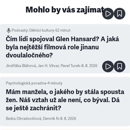
Mohlo by vás zajímat
Podcasty
:
Dělníci kultury
•
52 minut
Čím lidi spojoval Glen Hansard? A jaká
byla nejtěžší filmová role jinanu
dvoulaločného?
Jindřiška Bláhová
,
Jan H. Vitvar
,
Pavel Turek
•
8. 8. 2026
Psychologická poradna
•
4
minuty
Mám manžela, o jakého by stála spousta
žen. Náš vztah už ale není, co býval. Dá
se ještě zachránit?
Beáta Obradovičová
,
Denník N
•
8. 8. 2026