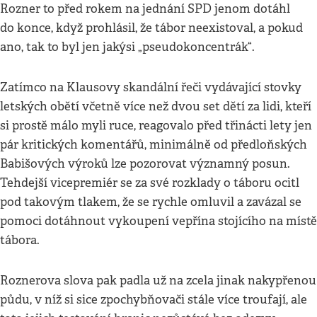
Rozner to před rokem na jednání SPD jenom dotáhl
do konce, když prohlásil, že tábor neexistoval, a pokud
ano, tak to byl jen jakýsi „pseudokoncentrák“.
Zatímco na Klausovy skandální řeči vydávající stovky
letských obětí včetně více než dvou set dětí za lidi, kteří
si prostě málo myli ruce, reagovalo před třinácti lety jen
pár kritických komentářů, minimálně od předloňských
Babišových výroků lze pozorovat významný posun.
Tehdejší vicepremiér se za své rozklady o táboru ocitl
pod takovým tlakem, že se rychle omluvil a zavázal se
pomoci dotáhnout vykoupení vepřína stojícího na místě
tábora.
Roznerova slova pak padla už na zcela jinak nakypřenou
půdu, v níž si sice zpochybňovači stále více troufají, ale