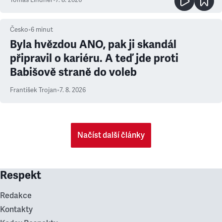
Tomáš Lindner
•
7. 8. 2026
Česko
•
6
minut
Byla hvězdou ANO, pak ji skandál
připravil o kariéru. A teď jde proti
Babišově straně do voleb
František Trojan
•
7. 8. 2026
Načíst další články
Respekt
Redakce
Kontakty