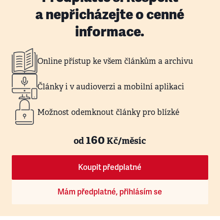
a nepřicházejte o cenné
informace.
Online přístup ke všem článkům a archivu
Články i v audioverzi a mobilní aplikaci
Možnost odemknout články pro blízké
160
od
Kč/měsíc
Koupit předplatné
Mám předplatné, přihlásím se