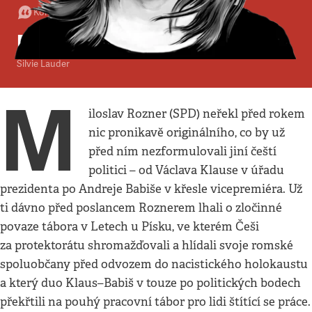
Komentář
:
Politika
•
15. 12. 2018
•
2
minuty
Roznerova volba
Silvie Lauder
M
iloslav Rozner (SPD) neřekl před rokem
nic pronikavě originálního, co by už
před ním nezformulovali jiní čeští
politici – od Václava Klause v úřadu
prezidenta po Andreje Babiše v křesle vicepremiéra. Už
ti dávno před poslancem Roznerem lhali o zločinné
povaze tábora v Letech u Písku, ve kterém Češi
za protektorátu shromažďovali a hlídali svoje romské
spoluobčany před odvozem do nacistického holokaustu
a který duo Klaus–Babiš v touze po politických bodech
překřtili na pouhý pracovní tábor pro lidi štítící se práce.