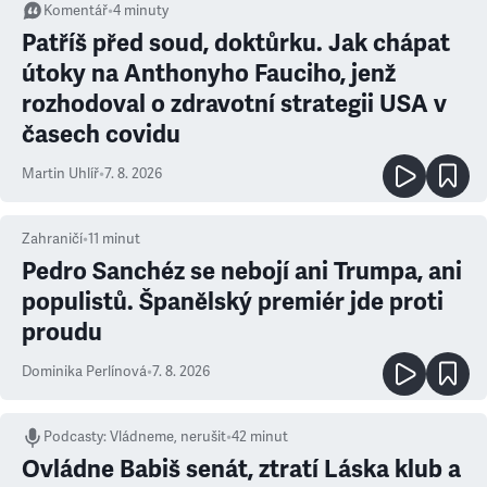
Komentář
•
4
minuty
Patříš před soud, doktůrku. Jak chápat
útoky na Anthonyho Fauciho, jenž
rozhodoval o zdravotní strategii USA v
časech covidu
Martin Uhlíř
•
7. 8. 2026
Zahraničí
•
11
minut
Pedro Sanchéz se nebojí ani Trumpa, ani
populistů. Španělský premiér jde proti
proudu
Dominika Perlínová
•
7. 8. 2026
Podcasty
:
Vládneme, nerušit
•
42 minut
Ovládne Babiš senát, ztratí Láska klub a