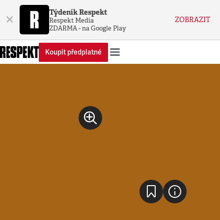
Týdeník Respekt
×
ZOBRAZIT
Respekt Media
ZDARMA - na Google Play
Koupit předplatné