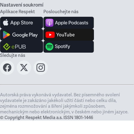
Nastavení soukromí
Aplikace Respekt
Poslouchejte nás
Sledujte nás
Autorská práva vykonává vydavatel. Bez písemného svolení
vydavatele je zakázáno jakékoli užití částí nebo celku díla,
zejména rozmnožování a šíření jakýmkoli způsobem,
mechanickým nebo elektronickým, v českém nebo jiném jazyce.
© Copyright Respekt Media a.s. ISSN 1801-1446