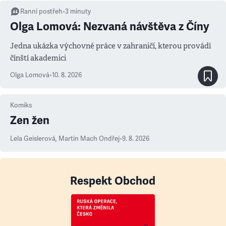
Ranní postřeh
•
3
minuty
Olga Lomová: Nezvaná návštěva z Číny
Jedna ukázka výchovné práce v zahraničí, kterou provádí
čínští akademici
Olga Lomová
•
10. 8. 2026
Komiks
Zen žen
Lela Geislerová
,
Martin Mach Ondřej
•
9. 8. 2026
Respekt Obchod