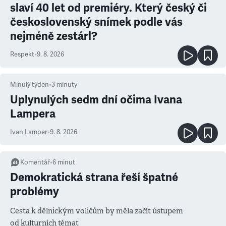
slaví 40 let od premiéry. Který český či
československý snímek podle vás
nejméně zestárl?
Respekt
•
9. 8. 2026
Minulý týden
•
3
minuty
Uplynulých sedm dní očima Ivana
Lampera
Ivan Lamper
•
9. 8. 2026
Komentář
•
6
minut
Demokratická strana řeší špatné
problémy
Cesta k dělnickým voličům by měla začít ústupem
od kulturních témat