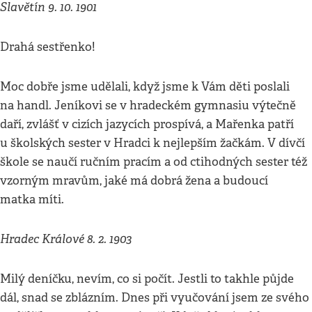
Slavětín 9. 10. 1901
Drahá sestřenko!
Moc dobře jsme udělali, když jsme k Vám děti poslali
na handl. Jeníkovi se v hradeckém gymnasiu výtečně
daří, zvlášť v cizích jazycích prospívá, a Mařenka patří
u školských sester v Hradci k nejlepším žačkám. V dívčí
škole se naučí ručním pracím a od ctihodných sester též
vzorným mravům, jaké má dobrá žena a budoucí
matka míti.
Hradec Králové 8. 2. 1903
Milý deníčku, nevím, co si počít. Jestli to takhle půjde
dál, snad se zblázním. Dnes při vyučování jsem ze svého