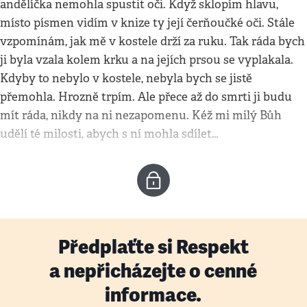
andělíčka nemohla spustit oči. Když sklopím hlavu,
místo písmen vidím v knize ty její čerňoučké oči. Stále
vzpomínám, jak mě v kostele drží za ruku. Tak ráda bych
ji byla vzala kolem krku a na jejích prsou se vyplakala.
Kdyby to nebylo v kostele, nebyla bych se jistě
přemohla. Hrozně trpím. Ale přece až do smrti ji budu
mít ráda, nikdy na ni nezapomenu. Kéž mi milý Bůh
udělí té milosti, abych s ní mohla sdílet…
Předplaťte si Respekt
a nepřicházejte o cenné
informace.