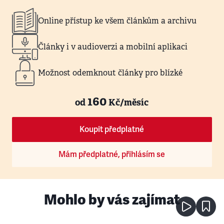
Online přístup ke všem článkům a archivu
Články i v audioverzi a mobilní aplikaci
Možnost odemknout články pro blízké
160
od
Kč/měsíc
Koupit předplatné
Mám předplatné, přihlásím se
Mohlo by vás zajímat