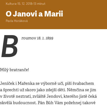
Kultura
•
15. 12. 2018
•
13
minut
O Janovi a Marii
Pavla Horáková
B
roumov 18. 1. 1899
Milý bratranče!
Jeníček i Mařenka se výborně učí, píší švabachem
a šprechtí už skoro jako zdejší děti. Němčina se jim
v životě neztratí, zvláště Jendovi, kterého jistě čeká
skvělá budoucnost. Pán Bůh Vám požehnej takové