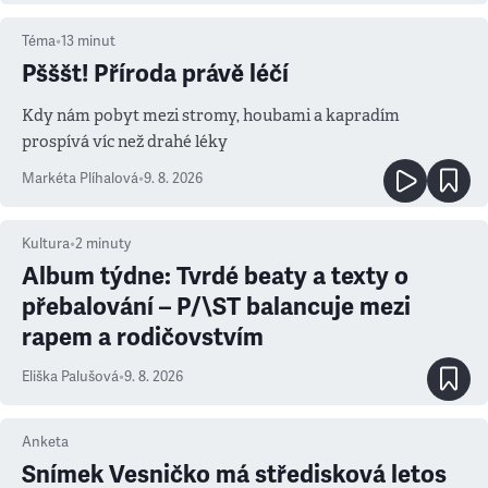
Téma
•
13
minut
Pšššt! Příroda právě léčí
Kdy nám pobyt mezi stromy, houbami a kapradím
prospívá víc než drahé léky
Markéta Plíhalová
•
9. 8. 2026
Kultura
•
2
minuty
Album týdne: Tvrdé beaty a texty o
přebalování – P/\ST balancuje mezi
rapem a rodičovstvím
Eliška Palušová
•
9. 8. 2026
Anketa
Snímek Vesničko má středisková letos