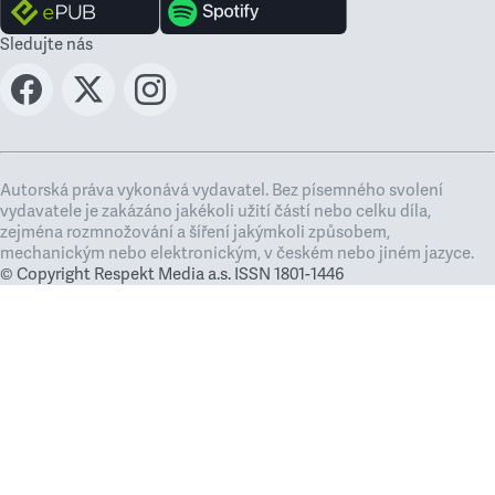
Sledujte nás
Autorská práva vykonává vydavatel. Bez písemného svolení
vydavatele je zakázáno jakékoli užití částí nebo celku díla,
zejména rozmnožování a šíření jakýmkoli způsobem,
mechanickým nebo elektronickým, v českém nebo jiném jazyce.
© Copyright Respekt Media a.s. ISSN 1801-1446