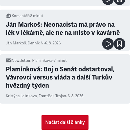
Komentář
•
8
minut
Ján Markoš: Neonacista má právo na
lék v lékárně, ale ne na místo v kavárně
Ján Markoš
,
Denník N
•
6. 8. 2026
Newsletter
:
Plamínková
•
7
minut
Plamínková: Boj o Senát odstartoval,
Vávrovci versus vláda a další Turkův
hvězdný týden
Kristýna Jelínková
,
František Trojan
•
6. 8. 2026
Načíst další články