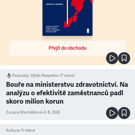
Přejít do obchodu
Podcasty
:
Výtah Respektu
•
17 minut
Bouře na ministerstvu zdravotnictví. Na
analýzu o efektivitě zaměstnanců padl
skoro milion korun
Zuzana Machálková
•
6. 8. 2026
Kultura
•
11
minut