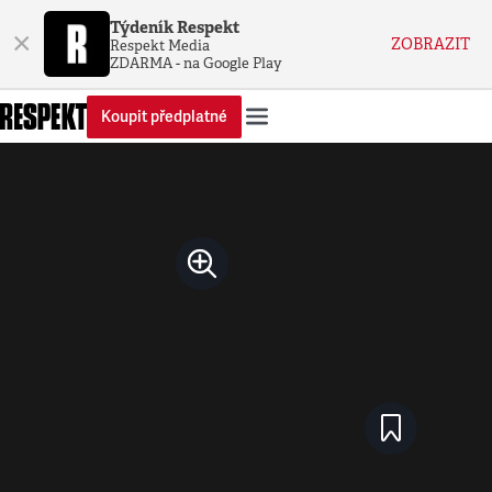
Týdeník Respekt
×
ZOBRAZIT
Respekt Media
ZDARMA - na Google Play
Koupit předplatné