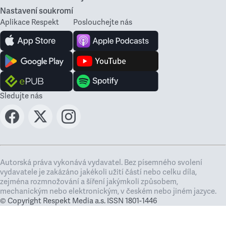
Nastavení soukromí
Aplikace Respekt
Poslouchejte nás
Sledujte nás
Autorská práva vykonává vydavatel. Bez písemného svolení
vydavatele je zakázáno jakékoli užití částí nebo celku díla,
zejména rozmnožování a šíření jakýmkoli způsobem,
mechanickým nebo elektronickým, v českém nebo jiném jazyce.
© Copyright Respekt Media a.s. ISSN 1801-1446