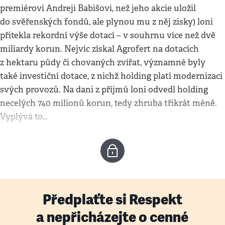
premiérovi Andreji Babišovi, než jeho akcie uložil
do svěřenských fondů, ale plynou mu z něj zisky) loni
přitekla rekordní výše dotací – v souhrnu více než dvě
miliardy korun. Nejvíc získal Agrofert na dotacích
z hektaru půdy či chovaných zvířat, významné byly
také investiční dotace, z nichž holding platí modernizaci
svých provozů. Na dani z příjmů loni odvedl holding
necelých 740 milionů korun, tedy zhruba třikrát méně.
Vyplývá to…
Předplaťte si Respekt
a nepřicházejte o cenné