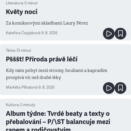
Literatura
•
5
minut
Květy noci
Za komiksovými skladbami Laury Pérez
Kateřina Čopjaková
•
9. 8. 2026
Téma
•
13
minut
Pšššt! Příroda právě léčí
Kdy nám pobyt mezi stromy, houbami a kapradím
prospívá víc než drahé léky
Markéta Plíhalová
•
9. 8. 2026
Kultura
•
2
minuty
Album týdne: Tvrdé beaty a texty o
přebalování – P/\ST balancuje mezi
rapem a rodičovstvím