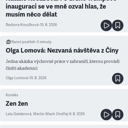
inauguraci se ve mně ozval hlas, že
musím něco dělat
Barbora Kroužková
•
10. 8. 2026
Ranní postřeh
•
3
minuty
Olga Lomová: Nezvaná návštěva z Číny
Jedna ukázka výchovné práce v zahraničí, kterou provádí
čínští akademici
Olga Lomová
•
10. 8. 2026
Komiks
Zen žen
Lela Geislerová
,
Martin Mach Ondřej
•
9. 8. 2026