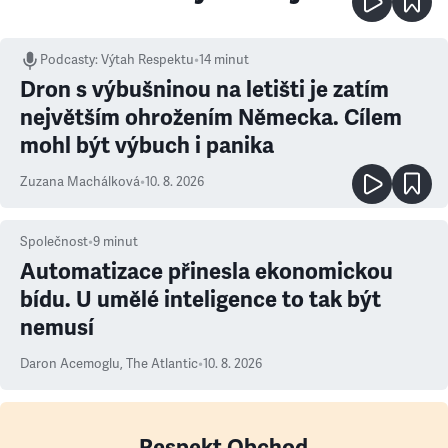
Podcasty
:
Výtah Respektu
•
14 minut
Dron s výbušninou na letišti je zatím
největším ohrožením Německa. Cílem
mohl být výbuch i panika
Zuzana Machálková
•
10. 8. 2026
Společnost
•
9
minut
Automatizace přinesla ekonomickou
bídu. U umělé inteligence to tak být
nemusí
Daron Acemoglu
,
The Atlantic
•
10. 8. 2026
Respekt Obchod