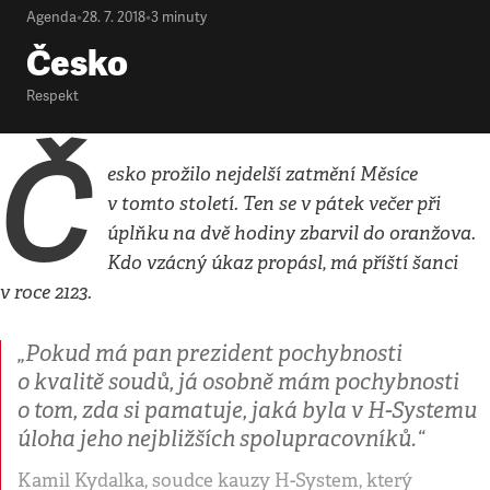
Agenda
•
28. 7. 2018
•
3
minuty
Česko
Respekt
Č
esko prožilo nejdelší zatmění Měsíce
v tomto století. Ten se v pátek večer při
úplňku na dvě hodiny zbarvil do oranžova.
Kdo vzácný úkaz propásl, má příští šanci
v roce 2123.
„Pokud má pan prezident pochybnosti
o kvalitě soudů, já osobně mám pochybnosti
o tom, zda si pamatuje, jaká byla v H-Systemu
úloha jeho nejbližších spolupracovníků.“
Kamil Kydalka, soudce kauzy H-System, který