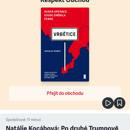
Přejít do obchodu
Společnost
•
11
minut
Natálie Kocábová: Po druhé Trumpově