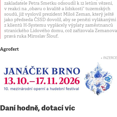
zakladatele Petra Smetku odsoudil k 12 letům vězení,
v reakci na „obavu o kvalitě a lidskosti“ tuzemských
soudů, již vyslovil prezident Miloš Zeman, který ještě
jako předseda ČSSD dovolil, aby se penězi vylákanými
z klientů H-Systemu vyplácely výplaty zaměstnanců
stranického Lidového domu, což zařizovala Zemanova
pravá ruka Miroslav Šlouf.
Agrofert
↓ INZERCE
Daní hodně, dotací víc