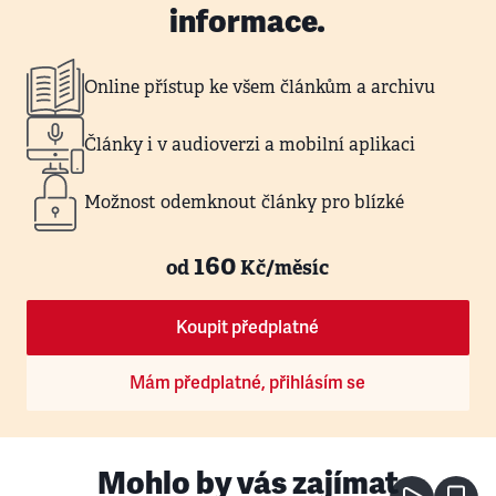
informace.
Online přístup ke všem článkům a archivu
Články i v audioverzi a mobilní aplikaci
Možnost odemknout články pro blízké
160
od
Kč/měsíc
Koupit předplatné
Mám předplatné, přihlásím se
Mohlo by vás zajímat