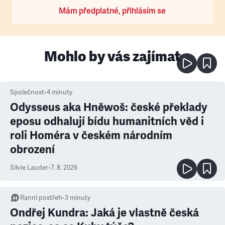
Mám předplatné, přihlásím se
Mohlo by vás zajímat
Společnost
•
4
minuty
Odysseus aka Hněwoš: české překlady
eposu odhalují bídu humanitních věd i
roli Homéra v českém národním
obrození
Silvie Lauder
•
7. 8. 2026
Ranní postřeh
•
3
minuty
Ondřej Kundra: Jaká je vlastně česká