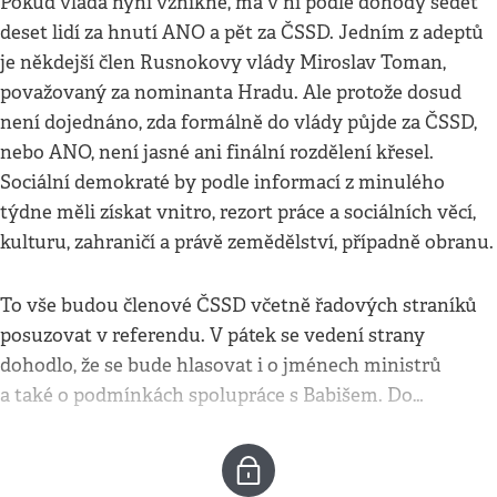
Pokud vláda nyní vznikne, má v ní podle dohody sedět
deset lidí za hnutí ANO a pět za ČSSD. Jedním z adeptů
je někdejší člen Rusnokovy vlády Miroslav Toman,
považovaný za nominanta Hradu. Ale protože dosud
není dojednáno, zda formálně do vlády půjde za ČSSD,
nebo ANO, není jasné ani finální rozdělení křesel.
Sociální demokraté by podle informací z minulého
týdne měli získat vnitro, rezort práce a sociálních věcí,
kulturu, zahraničí a právě zemědělství, případně obranu.
To vše budou členové ČSSD včetně řadových straníků
posuzovat v referendu. V pátek se vedení strany
dohodlo, že se bude hlasovat i o jménech ministrů
a také o podmínkách spolupráce s Babišem. Do…