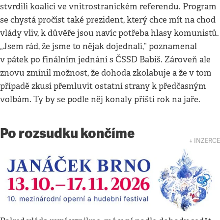
stvrdili koalici ve vnitrostranickém referendu. Program
se chystá pročíst také prezident, který chce mít na chod
vlády vliv, k důvěře jsou navíc potřeba hlasy komunistů.
„Jsem rád, že jsme to nějak dojednali,“ poznamenal
v pátek po finálním jednání s ČSSD Babiš. Zároveň ale
znovu zmínil možnost, že dohoda zkolabuje a že v tom
případě zkusí přemluvit ostatní strany k předčasným
volbám. Ty by se podle něj konaly příští rok na jaře.
Po rozsudku končíme
↓ INZERCE