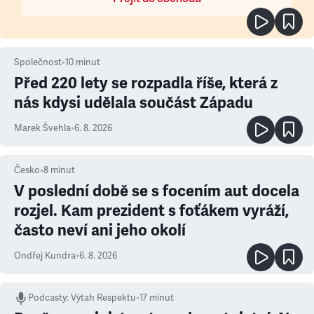
Společnost
•
10
minut
Před 220 lety se rozpadla říše, která z
nás kdysi udělala součást Západu
Marek Švehla
•
6. 8. 2026
Česko
•
8
minut
V poslední době se s focením aut docela
rozjel. Kam prezident s foťákem vyráží,
často neví ani jeho okolí
Ondřej Kundra
•
6. 8. 2026
Podcasty
:
Výtah Respektu
•
17 minut