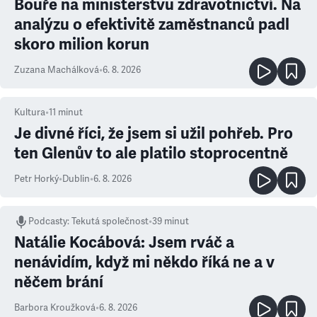
Bouře na ministerstvu zdravotnictví. Na
analýzu o efektivitě zaměstnanců padl
skoro milion korun
Zuzana Machálková
•
6. 8. 2026
Kultura
•
11
minut
Je divné říci, že jsem si užil pohřeb. Pro
ten Glenův to ale platilo stoprocentně
Petr Horký
•
Dublin
•
6. 8. 2026
Podcasty
:
Tekutá společnost
•
39 minut
Natálie Kocábová: Jsem rváč a
nenávidím, když mi někdo říká ne a v
něčem brání
Barbora Kroužková
•
6. 8. 2026