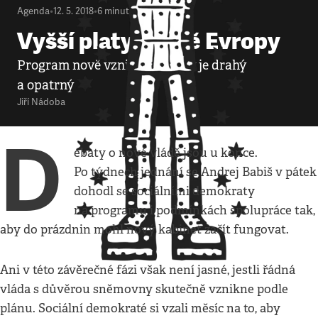
Agenda
•
12. 5. 2018
•
6
minut
Vyšší platy, méně Evropy
Program nově vznikající vlády je drahý
a opatrný
Jiří Nádoba
D
ebaty o nové vládě jsou u konce.
Po týdnech jednání se Andrej Babiš v pátek
dohodl se sociálními demokraty
na programu i podmínkách spolupráce tak,
aby do prázdnin mohl nový kabinet začít fungovat.
Ani v této závěrečné fázi však není jasné, jestli řádná
vláda s důvěrou sněmovny skutečně vznikne podle
plánu. Sociální demokraté si vzali měsíc na to, aby