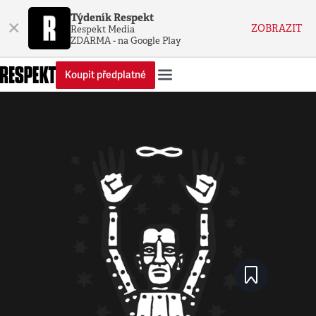
Týdeník Respekt
×
ZOBRAZIT
Respekt Media
ZDARMA - na Google Play
Koupit předplatné