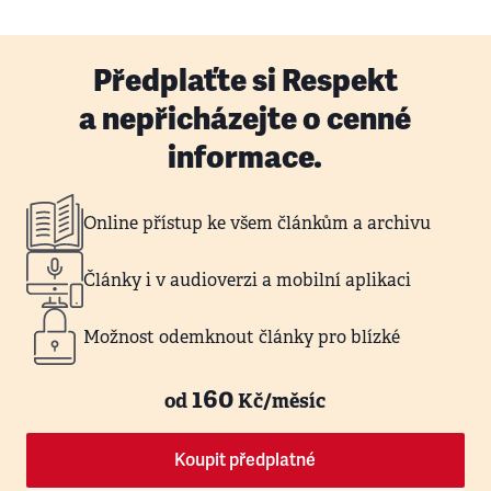
Předplaťte si Respekt
a nepřicházejte o cenné
informace.
Online přístup ke všem článkům a archivu
Články i v audioverzi a mobilní aplikaci
Možnost odemknout články pro blízké
160
od
Kč/měsíc
Koupit předplatné