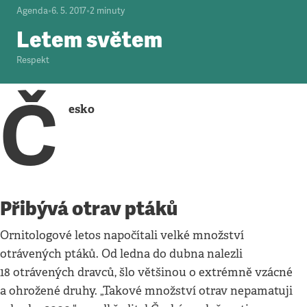
Agenda
•
6. 5. 2017
•
2
minuty
Letem světem
Respekt
Č
esko
Přibývá otrav ptáků
Ornitologové letos napočítali velké množství
otrávených ptáků. Od ledna do dubna nalezli
18 otrávených dravců, šlo většinou o extrémně vzácné
a ohrožené druhy. „Takové množství otrav nepamatuji