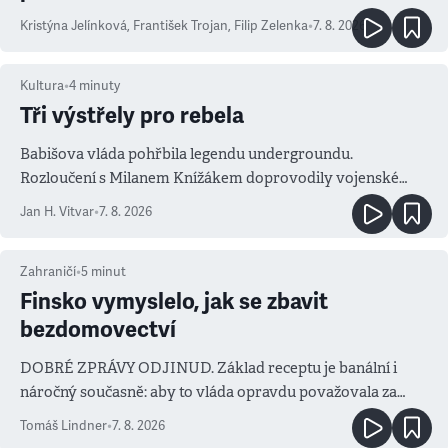
Kristýna Jelínková
,
František Trojan
,
Filip Zelenka
•
7. 8. 2026
Kultura
•
4
minuty
Tři výstřely pro rebela
Babišova vláda pohřbila legendu undergroundu.
Rozloučení s Milanem Knížákem doprovodily vojenské
salvy i kritika pokrokářů
Jan H. Vitvar
•
7. 8. 2026
Zahraničí
•
5
minut
Finsko vymyslelo, jak se zbavit
bezdomovectví
DOBRÉ ZPRÁVY ODJINUD. Základ receptu je banální i
náročný současně: aby to vláda opravdu považovala za
prioritu
Tomáš Lindner
•
7. 8. 2026