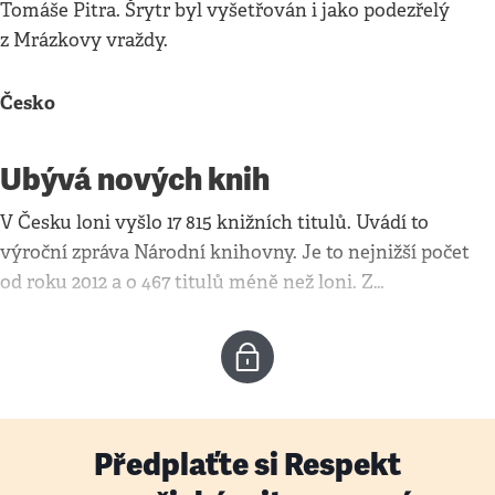
Tomáše Pitra. Šrytr byl vyšetřován i jako podezřelý
z Mrázkovy vraždy.
Česko
Ubývá nových knih
V Česku loni vyšlo 17 815 knižních titulů. Uvádí to
výroční zpráva Národní knihovny. Je to nejnižší počet
od roku 2012 a o 467 titulů méně než loni. Z…
Předplaťte si Respekt