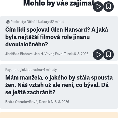
Mohlo by vás zajímat
Podcasty
:
Dělníci kultury
•
52 minut
Čím lidi spojoval Glen Hansard? A jaká
byla nejtěžší filmová role jinanu
dvoulaločného?
Jindřiška Bláhová
,
Jan H. Vitvar
,
Pavel Turek
•
8. 8. 2026
Psychologická poradna
•
4
minuty
Mám manžela, o jakého by stála spousta
žen. Náš vztah už ale není, co býval. Dá
se ještě zachránit?
Beáta Obradovičová
,
Denník N
•
8. 8. 2026