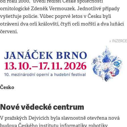
od roku 2000,“ uvedl ředitel České společnosti
ornitologické Zdeněk Vermouzek. Jednotlivé případy
vyšetřuje policie. Vůbec poprvé letos v Česku byli
otráveni dva orli královští, čtyři orli mořští a dva luňáci
červení.
↓ INZERCE
Česko
Nové vědecké centrum
V pražských Dejvicích byla slavnostně otevřena nová
budova Českého institutu informatiky, robotiky