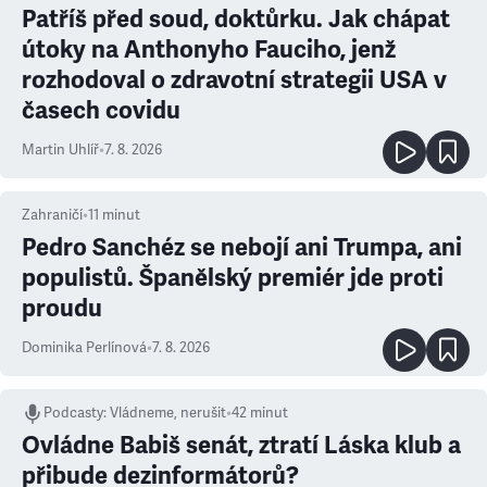
Patříš před soud, doktůrku. Jak chápat
útoky na Anthonyho Fauciho, jenž
rozhodoval o zdravotní strategii USA v
časech covidu
Martin Uhlíř
•
7. 8. 2026
Zahraničí
•
11
minut
Pedro Sanchéz se nebojí ani Trumpa, ani
populistů. Španělský premiér jde proti
proudu
Dominika Perlínová
•
7. 8. 2026
Podcasty
:
Vládneme, nerušit
•
42 minut
Ovládne Babiš senát, ztratí Láska klub a
přibude dezinformátorů?