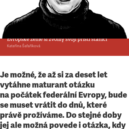
Komentář
•
8. 7. 2012
•
4
minuty
Kam že to jede, prosím
vás?
Evropské země si zvolily svoji příští stanici
Kateřina Šafaříková
Je možné, že až si za deset let
vytáhne maturant otázku
na počátek federální Evropy, bude
se muset vrátit do dnů, které
právě prožíváme. Do stejné doby
jej ale možná povede i otázka, kdy