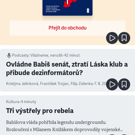
Přejít do obchodu
Podcasty
:
Vládneme, nerušit
•
42 minut
Ovládne Babiš senát, ztratí Láska klub a
přibude dezinformátorů?
Kristýna Jelínková
,
František Trojan
,
Filip Zelenka
•
7. 8. 2026
Kultura
•
4
minuty
Tři výstřely pro rebela
Babišova vláda pohřbila legendu undergroundu.
Rozloučení s Milanem Knížákem doprovodily vojenské