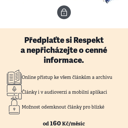
Předplaťte si Respekt
a nepřicházejte o cenné
informace.
Online přístup ke všem článkům a archivu
Články i v audioverzi a mobilní aplikaci
Možnost odemknout články pro blízké
160
od
Kč/měsíc