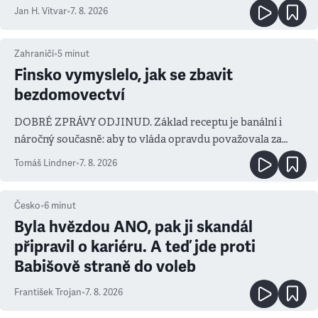
salvy i kritika pokrokářů
Jan H. Vitvar
•
7. 8. 2026
Zahraničí
•
5
minut
Finsko vymyslelo, jak se zbavit
bezdomovectví
DOBRÉ ZPRÁVY ODJINUD. Základ receptu je banální i
náročný současně: aby to vláda opravdu považovala za
prioritu
Tomáš Lindner
•
7. 8. 2026
Česko
•
6
minut
Byla hvězdou ANO, pak ji skandál
připravil o kariéru. A teď jde proti
Babišově straně do voleb
František Trojan
•
7. 8. 2026