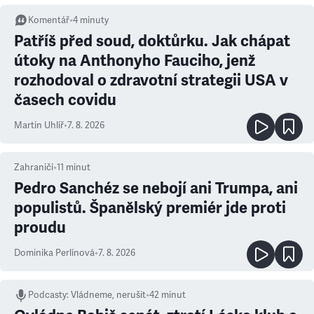
Komentář
•
4
minuty
Patříš před soud, doktůrku. Jak chápat
útoky na Anthonyho Fauciho, jenž
rozhodoval o zdravotní strategii USA v
časech covidu
Martin Uhlíř
•
7. 8. 2026
Zahraničí
•
11
minut
Pedro Sanchéz se nebojí ani Trumpa, ani
populistů. Španělský premiér jde proti
proudu
Dominika Perlínová
•
7. 8. 2026
Podcasty
:
Vládneme, nerušit
•
42 minut