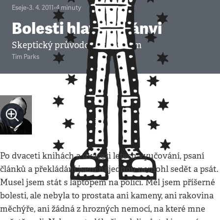
Eseje
•
3. 4. 2011
•
4
minuty
Bolesti hlavy v pánvi
Skeptický průvodce léčitelstvím
Tim Parks
Po dvaceti knihách a dvaceti letech vyučování, psaní
článků a překládání jsem najednou nemohl sedět a psát.
Musel jsem stát s laptopem na polici. Měl jsem příšerné
bolesti, ale nebyla to prostata ani kameny, ani rakovina
měchýře, ani žádná z hrozných nemocí, na které mne