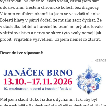
vyšetřovali. Nakonec to lékaři vzdali, zůstal jsem sám
s doživotním trestem chronické bolesti bez diagnózy.
V tomto zoufalém okamžiku jsem se ve zvláštní knize
Bolesti hlavy v pánvi dočetl, že musím začít dýchat. Že
v důsledku letitého horečného psaní mi prý atrofovalo
vnitřní svalstvo a nervy se skrze tyto svaly nemají jak
probít. Přijatelné vysvětlení. Už jsem neměl co ztratit.
Deset dní ve vipassaně
↓ INZERCE
Měl jsem sladit tlukot srdce s dýcháním tak, aby byl
pulz rychlejší při vdechování než při vydechování. Nešlo