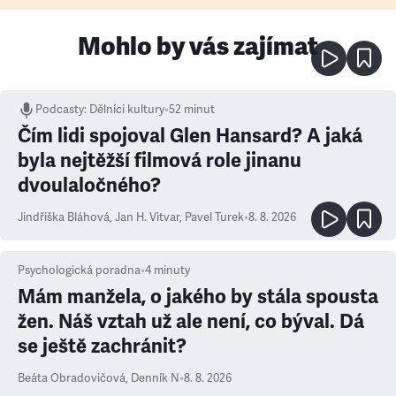
Mohlo by vás zajímat
Podcasty
:
Dělníci kultury
•
52 minut
Čím lidi spojoval Glen Hansard? A jaká
byla nejtěžší filmová role jinanu
dvoulaločného?
Jindřiška Bláhová
,
Jan H. Vitvar
,
Pavel Turek
•
8. 8. 2026
Psychologická poradna
•
4
minuty
Mám manžela, o jakého by stála spousta
žen. Náš vztah už ale není, co býval. Dá
se ještě zachránit?
Beáta Obradovičová
,
Denník N
•
8. 8. 2026