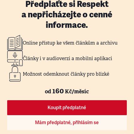
Předplaťte si Respekt
a nepřicházejte o cenné
informace.
Online přístup ke všem článkům a archivu
Články i v audioverzi a mobilní aplikaci
Možnost odemknout články pro blízké
160
od
Kč/měsíc
Koupit předplatné
Mám předplatné, přihlásím se