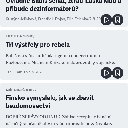
Ovládne Babiš senát, ztratí Láska klub a
přibude dezinformátorů?
Kristýna Jelínková
,
František Trojan
,
Filip Zelenka
•
7. 8. 2026
Kultura
•
4
minuty
Tři výstřely pro rebela
Babišova vláda pohřbila legendu undergroundu.
Rozloučení s Milanem Knížákem doprovodily vojenské
salvy i kritika pokrokářů
Jan H. Vitvar
•
7. 8. 2026
Zahraničí
•
5
minut
Finsko vymyslelo, jak se zbavit
bezdomovectví
DOBRÉ ZPRÁVY ODJINUD. Základ receptu je banální i
náročný současně: aby to vláda opravdu považovala za