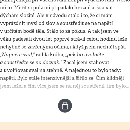
mi to. Měřit si pulz mi připadalo hrozné a časovat
dýchání složité. Ale v návodu stálo i to, že si mám
vyprázdnit mysl od slov a soustředit se na napětí
v určitém bodě těla. Stálo to za pokus. A tak jsem ve
věku padesáti dvou let poprvé strávil celou hodinu leže
nehybně se zavřenýma očima, i když jsem nechtěl spát.
„Napněte sval,“
„pak ho uvolněte
radila kniha,
a soustřeďte se na dozvuk.“
Začal jsem stahovat
a uvolňovat sval na stehně. A najednou to bylo tady:
napětí. Bylo stále intenzivnější a šířilo se. Čím klidněji
jsem ležel a čím více jsem se na něj soustředil, tím bylo…