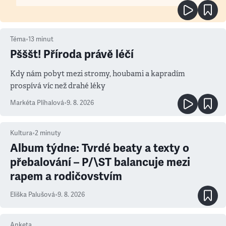
Téma
•
13
minut
Pšššt! Příroda právě léčí
Kdy nám pobyt mezi stromy, houbami a kapradím
prospívá víc než drahé léky
Markéta Plíhalová
•
9. 8. 2026
Kultura
•
2
minuty
Album týdne: Tvrdé beaty a texty o
přebalování – P/\ST balancuje mezi
rapem a rodičovstvím
Eliška Palušová
•
9. 8. 2026
Anketa