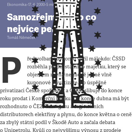
Ekonomika
•
17. 4. 2000
•
5
minut
Samozřejmě jde o co
nejvíce peněz,
Tomáš Němeček
P
řed volbami by tomu věřil málokdo: ČSSD
rozběhla prodej státního majetku, který se
objemem rovná nejméně jedné vlně
kuponové privatizace. Po úspěšné
privatizaci České spořitelny a ČSOB slibuje do konce
roku prodat i Komerční banku. Do konce dubna má být
rozhodnuto o ČEZ, Transgasu a regionálních
distributorech elektřiny a plynu, do konce května o ceně
za zbylý státní podíl v Škodě Auto a začala debata
o Unipetrolu. Kvůli co nejvyššímu výnosu z prodeje