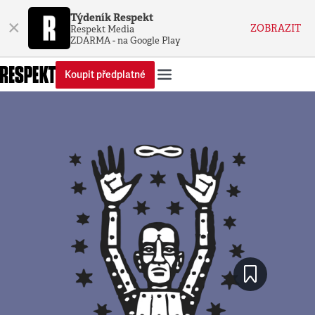
Týdeník Respekt
×
ZOBRAZIT
Respekt Media
ZDARMA - na Google Play
Koupit předplatné