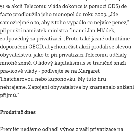
51 % akcií Telecomu vláda dokonce (s pomocí ODS) de
facto prodloužila jeho monopol do roku 2003. „Jde
samozřejmě o to, aby z toho vypadlo co nejvíce peněz,“
připouští náměstek ministra financí Jan Mládek,
zodpovědný za privatizaci. „Proto také jasně odmítáme
doporučení OECD, abychom část akcií prodali se slevou
obyvatelstvu, jako to při privatizaci Telecomu udělaly
mnohé země. O lidový kapitalismus se tradičně snaží
pravicové vlády - podívejte se na Margaret
Thatcherovou nebo kuponovku. My tuto hru
nehrajeme. Zapojení obyvatelstva by znamenalo snížení
příjmů.“
Prodat už dnes
Premiér nedávno odhadl výnos z vaší privatizace na