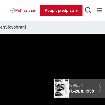
Přihlásit se
Koupit předplatné
řeh
Slovobraní
1998/34
17.–24. 8. 1998