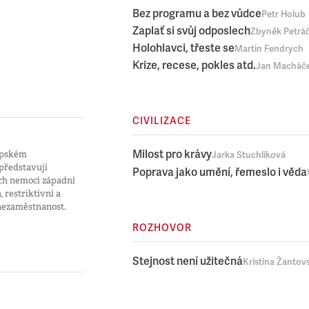
Bez programu a bez vůdce
Petr Holub
Zaplať si svůj odposlech
Zbyněk Petrá
Holohlavci, třeste se
Martin Fendrych
Krize, recese, pokles atd.
Jan Macháč
CIVILIZACE
Milost pro krávy
ropském
Jarka Stuchlíková
představují
Poprava jako umění, řemeslo i věda
ch nemocí západní
 restriktivní a
nezaměstnanost.
ROZHOVOR
Stejnost není užitečná
Kristina Žantov