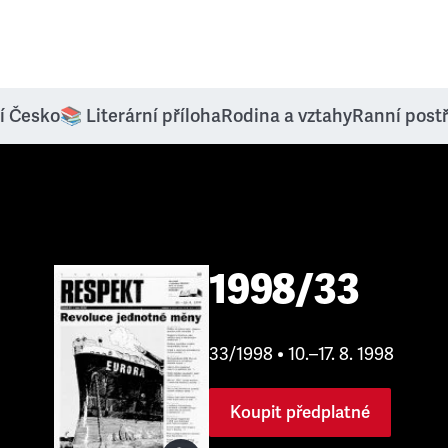
í Česko
📚 Literární příloha
Rodina a vztahy
Ranní post
1998/33
33/1998 • 10.–17. 8. 1998
Koupit předplatné