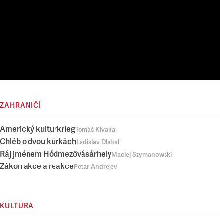
ZAHRANIČÍ
Americký kulturkrieg
Tomáš Klvaňa
Chléb o dvou kůrkách
Ladislav Dlabal
Ráj jménem Hódmezövásárhely
Maciej Szymanowski
Zákon akce a reakce
Petar Andrejev
KULTURA