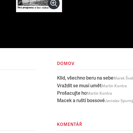
DOMOV
Klid, všechno beru na sebe
Marek Šve
Vraždit se musí umět
Martin Kontra
Prošacujte ho
Martin Kontra
Macek a ruští bossové
Jaroslav Spurn
KOMENTÁŘ