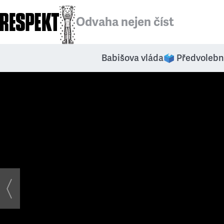
Odvaha nejen číst
Babišova vláda
🗳️ Předvolebn