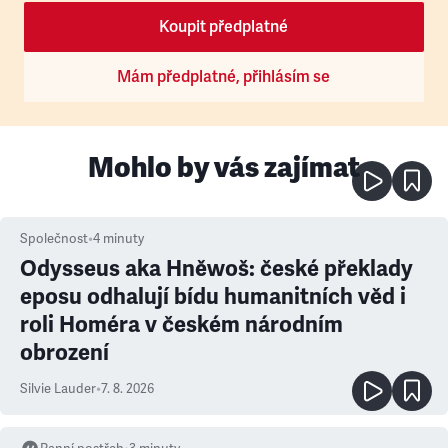
Koupit předplatné
Mám předplatné, přihlásím se
Mohlo by vás zajímat
Společnost
•
4
minuty
Odysseus aka Hněwoš: české překlady
eposu odhalují bídu humanitních věd i
roli Homéra v českém národním
obrození
Silvie Lauder
•
7. 8. 2026