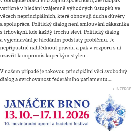
v obhajobě obecného zájmu společnosti, ale naopak
vstřícné v hledání vzájemně výhodných ústupků ve
věcech neprincipiálních, které obnovují ducha důvěry
a spolupráce. Politický dialog není smlouvání zákazníka
s trhovkyní, kde každý trochu sleví. Politický dialog
a vyjednávání je hledáním podstaty problému. Je
nepřípustné nahlédnout pravdu a pak v rozporu s ní
uzavřít kompromis kupeckým stylem.
V našem případě je takovou principiální věcí svobodný
dialog a svrchovanost federálního parlamentu.…
↓ INZERCE