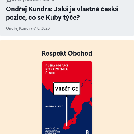
Ranní postřeh
•
3
minuty
Ondřej Kundra: Jaká je vlastně česká
pozice, co se Kuby týče?
Ondřej Kundra
•
7. 8. 2026
Respekt Obchod