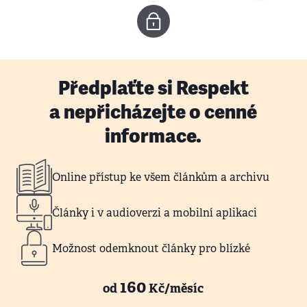
Předplaťte si Respekt
a nepřicházejte o cenné
informace.
Online přístup ke všem článkům a archivu
Články i v audioverzi a mobilní aplikaci
Možnost odemknout články pro blízké
160
od
Kč/měsíc