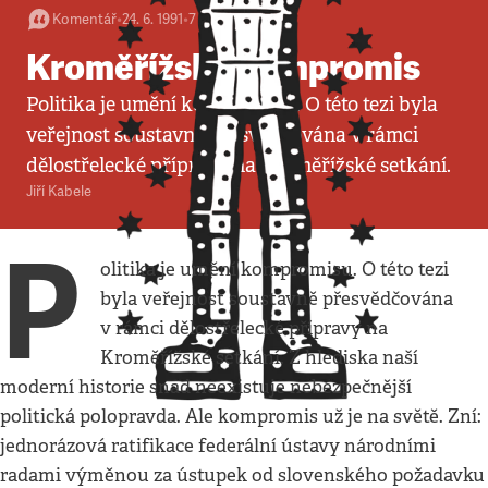
Komentář
•
24. 6. 1991
•
7
minut
Kroměřížský kompromis
Politika je umění kompromisu. O této tezi byla
veřejnost soustavně přesvědčována v rámci
dělostřelecké přípravy na Kroměřížské setkání.
Jiří Kabele
P
olitika je umění kompromisu. O této tezi
byla veřejnost soustavně přesvědčována
v rámci dělostřelecké přípravy na
Kroměřížské setkání. Z hlediska naší
moderní historie snad neexistuje nebezpečnější
politická polopravda. Ale kompromis už je na světě. Zní:
jednorázová ratifikace federální ústavy národními
radami výměnou za ústupek od slovenského požadavku