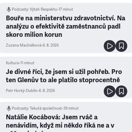
Podcasty
:
Výtah Respektu
•
17 minut
Bouře na ministerstvu zdravotnictví. Na
analýzu o efektivitě zaměstnanců padl
skoro milion korun
Zuzana Machálková
•
6. 8. 2026
Kultura
•
11
minut
Je divné říci, že jsem si užil pohřeb. Pro
ten Glenův to ale platilo stoprocentně
Petr Horký
•
Dublin
•
6. 8. 2026
Podcasty
:
Tekutá společnost
•
39 minut
Natálie Kocábová: Jsem rváč a
nenávidím, když mi někdo říká ne a v