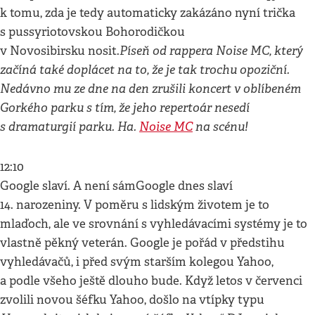
k tomu, zda je tedy automaticky zakázáno nyní trička
s pussyriotovskou Bohorodičkou
Píseň od rappera Noise MC, který
v Novosibirsku nosit.
začíná také doplácet na to, že je tak trochu opoziční.
Nedávno mu ze dne na den zrušili koncert v oblíbeném
Gorkého parku s tím, že jeho repertoár nesedí
s dramaturgií parku. Ha.
Noise MC
na scénu!
12:10
Google slaví. A není sámGoogle dnes slaví
14. narozeniny. V poměru s lidským životem je to
mlaďoch, ale ve srovnání s vyhledávacími systémy je to
vlastně pěkný veterán. Google je pořád v předstihu
vyhledávačů, i před svým starším kolegou Yahoo,
a podle všeho ještě dlouho bude. Když letos v červenci
zvolili novou šéfku Yahoo, došlo na vtípky typu