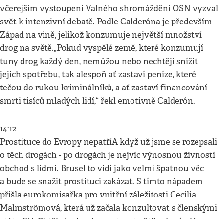
včerejším vystoupení Valného shromáždění OSN vyzval
svět k intenzivní debatě. Podle Calderóna je především
Západ na vině, jelikož konzumuje největší množství
drog na světě.„Pokud vyspělé země, které konzumují
tuny drog každý den, nemůžou nebo nechtějí snížit
jejich spotřebu, tak alespoň ať zastaví peníze, které
tečou do rukou kriminálníků, a ať zastaví financování
smrti tisíců mladých lidí,“ řekl emotivně Calderón.
14:12
Prostituce do Evropy nepatříA když už jsme se rozepsali
o těch drogách - po drogách je nejvíc výnosnou živností
obchod s lidmi. Brusel to vidí jako velmi špatnou věc
a bude se snažit prostituci zakázat. S tímto nápadem
přišla eurokomisařka pro vnitřní záležitosti Cecilia
Malmströmová, která už začala konzultovat s členskými