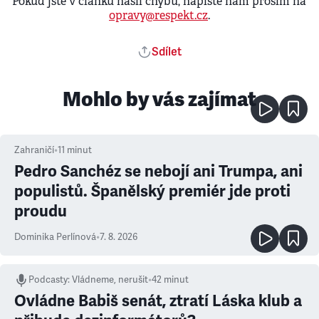
Pokud jste v článku našli chybu, napište nám prosím na
opravy@respekt.cz
.
Sdílet
Mohlo by vás zajímat
Zahraničí
•
11
minut
Pedro Sanchéz se nebojí ani Trumpa, ani
populistů. Španělský premiér jde proti
proudu
Dominika Perlínová
•
7. 8. 2026
Podcasty
:
Vládneme, nerušit
•
42 minut
Ovládne Babiš senát, ztratí Láska klub a