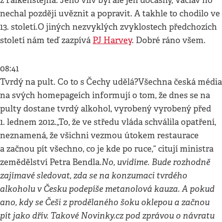
z Falkenštejna. Jeho vliv byl ale jen dočasný, Václav ho
nechal později uvěznit a popravit. A takhle to chodilo ve
13. století.O jiných nezvyklých zvyklostech předchozích
století nám teď zazpívá
PJ Harvey
. Dobré ráno všem.
08:41
Tvrdý na pult. Co to s Čechy udělá?Všechna česká média
na svých homepageích informují o tom, že dnes se na
pulty dostane tvrdý alkohol, vyrobený vyrobený před
1. lednem 2012.„To, že ve středu vláda schválila opatření,
neznamená, že všichni vezmou útokem restaurace
a začnou pít všechno, co je kde po ruce,“ citují ministra
No, uvidíme. Bude rozhodně
zemědělství Petra Bendla.
zajímavé sledovat, zda se na konzumaci tvrdého
alkoholu v Česku podepíše metanolová kauza. A pokud
ano, kdy se Češi z prodělaného šoku oklepou a začnou
pít jako dřív. Takové Novinky.cz pod zprávou o návratu