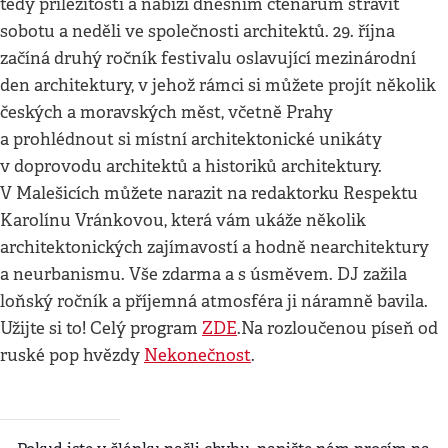
tedy příležitosti a nabízí dnešním čtenářům strávit
sobotu a neděli ve společnosti architektů. 29. října
začíná druhý ročník festivalu oslavující mezinárodní
den architektury, v jehož rámci si můžete projít několik
českých a moravských měst, včetně Prahy
a prohlédnout si místní architektonické unikáty
v doprovodu architektů a historiků architektury.
V Malešicích můžete narazit na redaktorku Respektu
Karolínu Vránkovou, která vám ukáže několik
architektonických zajímavostí a hodně nearchitektury
a neurbanismu. Vše zdarma a s úsměvem. DJ zažila
loňský ročník a příjemná atmosféra ji náramně bavila.
Užijte si to! Celý program
ZDE
.Na rozloučenou píseň od
ruské pop hvězdy
Nekonečnost
.