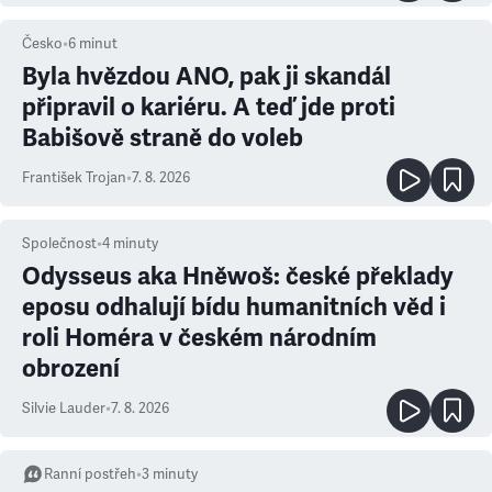
Česko
•
6
minut
Byla hvězdou ANO, pak ji skandál
připravil o kariéru. A teď jde proti
Babišově straně do voleb
František Trojan
•
7. 8. 2026
Společnost
•
4
minuty
Odysseus aka Hněwoš: české překlady
eposu odhalují bídu humanitních věd i
roli Homéra v českém národním
obrození
Silvie Lauder
•
7. 8. 2026
Ranní postřeh
•
3
minuty