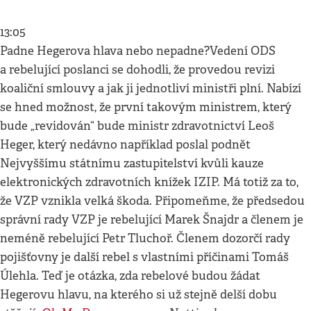
13:05
Padne Hegerova hlava nebo nepadne?Vedení ODS
a rebelující poslanci se dohodli, že provedou revizi
koaliční smlouvy a jak ji jednotliví ministři plní. Nabízí
se hned možnost, že první takovým ministrem, který
bude „revidován“ bude ministr zdravotnictví Leoš
Heger, který nedávno například poslal podnět
Nejvyššímu státnímu zastupitelství kvůli kauze
elektronických zdravotních knížek IZIP. Má totiž za to,
že VZP vznikla velká škoda. Připomeňme, že předsedou
správní rady VZP je rebelující Marek Šnajdr a členem je
neméně rebelující Petr Tluchoř. Členem dozorčí rady
pojišťovny je další rebel s vlastními příčinami Tomáš
Úlehla. Teď je otázka, zda rebelové budou žádat
Hegerovu hlavu, na kterého si už stejně delší dobu