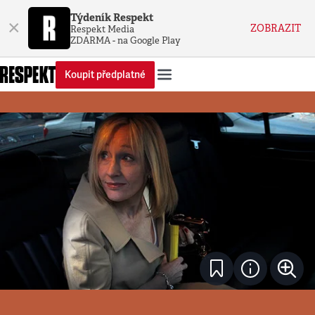
Týdeník Respekt
×
ZOBRAZIT
Respekt Media
ZDARMA - na Google Play
Koupit předplatné