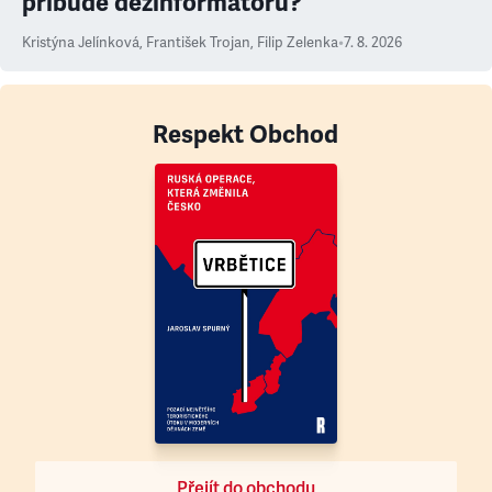
přibude dezinformátorů?
Kristýna Jelínková
,
František Trojan
,
Filip Zelenka
•
7. 8. 2026
Respekt Obchod
Přejít do obchodu