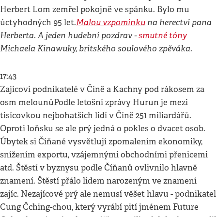
Herbert Lom zemřel pokojně ve spánku. Bylo mu
Malou vzpomínku
na herectví pana
úctyhodných 95 let.
Herberta. A jeden hudební pozdrav -
smutné tóny
Michaela Kinawuky, britského soulového zpěváka.
17:43
Zajícoví podnikatelé v Číně a Kachny pod rákosem za
osm melounůPodle letošní zprávy Hurun je mezi
tisícovkou nejbohatších lidí v Číně 251 miliardářů.
Oproti loňsku se ale prý jedná o pokles o dvacet osob.
Úbytek si Číňané vysvětlují zpomalením ekonomiky,
snížením exportu, vzájemnými obchodními přenicemi
atd. Štěstí v byznysu podle Číňanů ovlivnilo hlavně
znamení. Štěstí přálo lidem narozeným ve znamení
zajíc. Nezajícové prý ale nemusí věšet hlavu - podnikatel
Cung Čching-chou, který vyrábí pití jménem Future