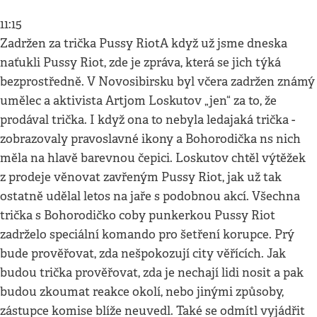
11:15
Zadržen za trička Pussy RiotA když už jsme dneska
naťukli Pussy Riot, zde je zpráva, která se jich týká
bezprostředně. V Novosibirsku byl včera zadržen známý
umělec a aktivista Artjom Loskutov „jen“ za to, že
prodával trička. I když ona to nebyla ledajaká trička -
zobrazovaly pravoslavné ikony a Bohorodička ns nich
měla na hlavě barevnou čepici. Loskutov chtěl výtěžek
z prodeje věnovat zavřeným Pussy Riot, jak už tak
ostatně udělal letos na jaře s podobnou akcí. Všechna
trička s Bohorodičko coby punkerkou Pussy Riot
zadrželo speciální komando pro šetření korupce. Prý
bude prověřovat, zda nešpokozují city věřících. Jak
budou trička prověřovat, zda je nechají lidi nosit a pak
budou zkoumat reakce okolí, nebo jinými způsoby,
zástupce komise blíže neuvedl. Také se odmítl vyjádřit