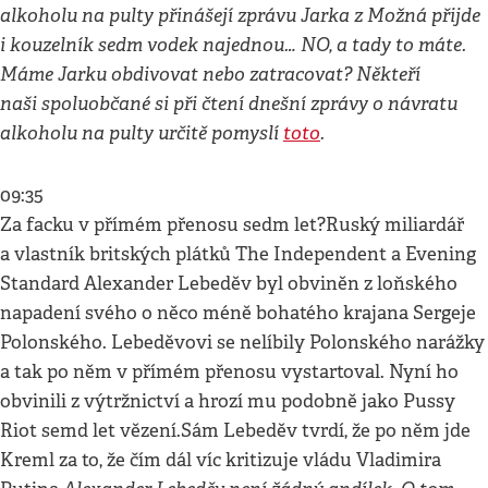
alkoholu na pulty přinášejí zprávu Jarka z Možná přijde
i kouzelník sedm vodek najednou… NO, a tady to máte.
Máme Jarku obdivovat nebo zatracovat?
Někteří
naši spoluobčané si při čtení dnešní zprávy o návratu
alkoholu na pulty určitě pomyslí
toto
.
09:35
Za facku v přímém přenosu sedm let?Ruský miliardář
a vlastník britských plátků The Independent a Evening
Standard Alexander Lebeděv byl obviněn z loňského
napadení svého o něco méně bohatého krajana Sergeje
Polonského. Lebeděvovi se nelíbily Polonského narážky
a tak po něm v přímém přenosu vystartoval. Nyní ho
obvinili z výtržnictví a hrozí mu podobně jako Pussy
Riot semd let vězení.Sám Lebeděv tvrdí, že po něm jde
Kreml za to, že čím dál víc kritizuje vládu Vladimira