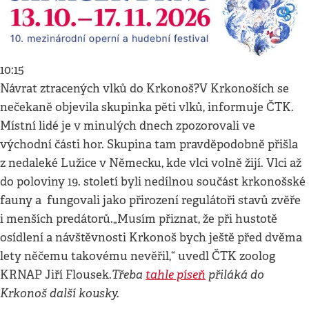
10:15
Návrat ztracených vlků do Krkonoš?V Krkonoších se
nečekaně objevila skupinka pěti vlků, informuje ČTK.
Místní lidé je v minulých dnech zpozorovali ve
východní části hor. Skupina tam pravděpodobně přišla
z nedaleké Lužice v Německu, kde vlci volně žijí. Vlci až
do poloviny 19. století byli nedílnou součást krkonošské
fauny a fungovali jako přirození regulátoři stavů zvěře
i menších predátorů.„Musím přiznat, že při hustotě
osídlení a návštěvnosti Krkonoš bych ještě před dvěma
lety něčemu takovému nevěřil,“ uvedl ČTK zoolog
Třeba
tahle píseň
přiláká do
KRNAP Jiří Flousek.
Krkonoš další kousky.