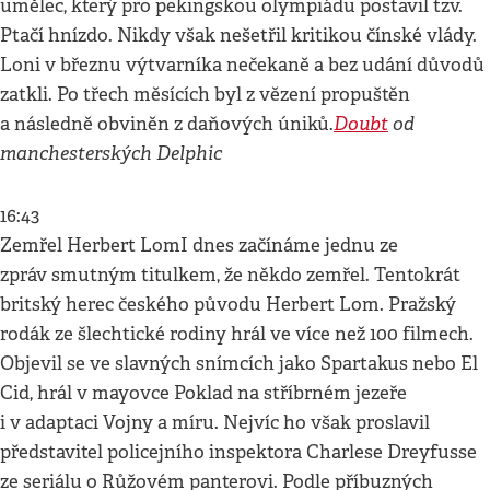
umělec, který pro pekingskou olympiádu postavil tzv.
Ptačí hnízdo. Nikdy však nešetřil kritikou čínské vlády.
Loni v březnu výtvarníka nečekaně a bez udání důvodů
zatkli. Po třech měsících byl z vězení propuštěn
Doubt
od
a následně obviněn z daňových úniků.
manchesterských Delphic
16:43
Zemřel Herbert LomI dnes začínáme jednu ze
zpráv smutným titulkem, že někdo zemřel. Tentokrát
britský herec českého původu Herbert Lom. Pražský
rodák ze šlechtické rodiny hrál ve více než 100 filmech.
Objevil se ve slavných snímcích jako Spartakus nebo El
Cid, hrál v mayovce Poklad na stříbrném jezeře
i v adaptaci Vojny a míru. Nejvíc ho však proslavil
představitel policejního inspektora Charlese Dreyfusse
ze seriálu o Růžovém panterovi. Podle příbuzných