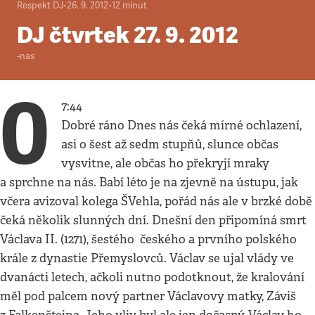
Respekt DJ
•
26. 9. 2012
•
12
minut
DJ čtvrtek 27. 9. 2012
-nas
0
7:44
Dobré ráno Dnes nás čeká mírné ochlazení,
asi o šest až sedm stupňů, slunce občas
vysvitne, ale občas ho překryjí mraky
a sprchne na nás. Babí léto je na zjevně na ústupu, jak
včera avizoval kolega ŠVehla, pořád nás ale v brzké době
čeká několik slunných dní. Dnešní den připomíná smrt
Václava II. (1271), šestého českého a prvního polského
krále z dynastie Přemyslovců. Václav se ujal vlády ve
dvanácti letech, ačkoli nutno podotknout, že kralování
měl pod palcem nový partner Václavovy matky, Záviš