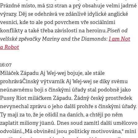
Prázdné místo, má 512 stran a prý obsahuje velmi jadrné
výrazy. Děj se odehrává ve zdánlivě idylické anglické
vesnici, kde to ale pod povrchem vře sociálními
Píseň od
konflikty a také třeba závislostí na heroinu.
velšské zpěvačky Mariny and the Diamonds:
I am Not
a Robot
16:07
Miláček Západu Aj Wej-wej bojuje, ale stále
prohráváČínský výtvarník Aj Wej-wej se díky svému
neúnavnému boji s čínskými úřady stal podobně jako
Pussy Riot miláčkem Západu. Žádný český prostředek
nevynechal zprávu o jeho další prohře s čínskými úřady.
Ty mají za to, že je ošidil na daních, a chtějí po něm
zaplatit miliony jüanů. Dnes soud zamítl další umělcovo
odvolání.„Má obvinění jsou politicky motivována," míní