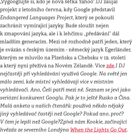
„Vygooglujte si, kdo je nová šéfka Yahoo“.DJ zaujal
projekt z letošního června, kdy Google představil
Endangered Languages Project
, který se pokouší
zachránit vymírající jazyky. Bude sloužit nejen
k zmapování jazyka, ale i k lehčímu „předávání“ dál
mladším generacím. Mezi ně rozhodně patří jeden, který
je svázán s českým územím - německý jazyk Egerländer,
kterým se mluvilo na Plzeňsku a Chebsku v 19. století
I DJ
a který nyní přežívá na Novém Zélandě. Více
zde
.
nejčastěji při vyhledávání využívá Google. Na světě jen
málo zemí, kde místní vyhledávají více v místním
vyhledávači. Ano, Češi patří mezi ně. Seznam se jeví jako
seriózní konkurent Googlu. Pak je to ještě Rusko a Čína.
Malá anketa u našich čtenářů: používá někdo nějaký
jiný vyhledávač častěji než Google? Pokud ano, proč?
V čem je lepší než Google?
Zpívá nám Kookie, začínající
hvězda ze severního Londýna
When the Lights Go Out
.