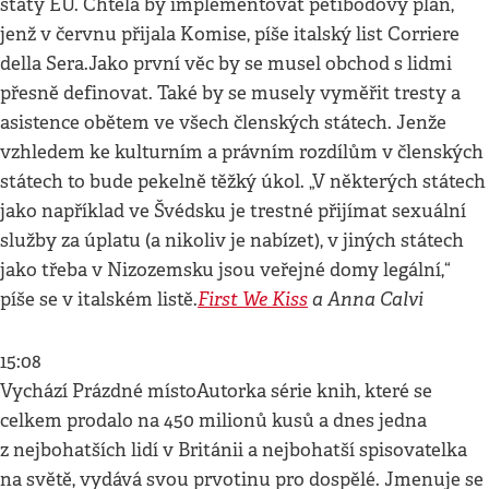
státy EU. Chtěla by implementovat pětibodový plán,
jenž v červnu přijala Komise, píše italský list Corriere
della Sera.Jako první věc by se musel obchod s lidmi
přesně definovat. Také by se musely vyměřit tresty a
asistence obětem ve všech členských státech. Jenže
vzhledem ke kulturním a právním rozdílům v členských
státech to bude pekelně těžký úkol. „V některých státech
jako například ve Švédsku je trestné přijímat sexuální
služby za úplatu (a nikoliv je nabízet), v jiných státech
jako třeba v Nizozemsku jsou veřejné domy legální,“
First We Kiss
a Anna Calvi
píše se v italském listě.
15:08
Vychází Prázdné místoAutorka série knih, které se
celkem prodalo na 450 milionů kusů a dnes jedna
z nejbohatších lidí v Británii a nejbohatší spisovatelka
na světě, vydává svou prvotinu pro dospělé. Jmenuje se