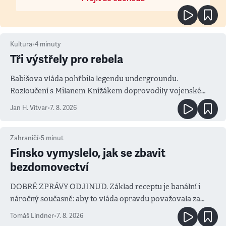
Kultura
•
4
minuty
Tři výstřely pro rebela
Babišova vláda pohřbila legendu undergroundu.
Rozloučení s Milanem Knížákem doprovodily vojenské
salvy i kritika pokrokářů
Jan H. Vitvar
•
7. 8. 2026
Zahraničí
•
5
minut
Finsko vymyslelo, jak se zbavit
bezdomovectví
DOBRÉ ZPRÁVY ODJINUD. Základ receptu je banální i
náročný současně: aby to vláda opravdu považovala za
prioritu
Tomáš Lindner
•
7. 8. 2026