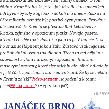
Alexander Lebeděv není žádný andílek. O tom
Putina.
žádná. Kromě toho, že je to - jak už v Rusku u mocných
lidí bývá - bývalý kágébák, kdokoli má dnes v Rusku na
účtě miliardy, nemůže být poctivý byznysman. Pravdou
ale zůstává, že Kremlu se přestala líbit Lebeděvova
kritika, zejména v opozičním plátku Novaja gazeta,
kterou Lebeděv také vlastní, a jsou tu jisté indicie, že se
ho snaží zašlápnout jako žížalu. Zůstává však nejasné,
proč obvinění trvalo tak dlouho. Třeba to má nějakou
souvislost s vloni narozeným opozičním hnutím,
masovými protesty, které sice utichly, ale „blbá“ nálada je
v jisté části společnosti stále patrná, atd. Že by se někdo
v Kremlu zalekl
Video-záznam
napadení a k tomu
?
píseň
Ей, ты, кто ты
? (Hej ty, kdo jsi?)
↓ INZERCE