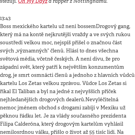
Oh My Dayz
a rapper z Nottinghamu.
stěžují.
13:43
Boss mexického kartelu už není bossemDrogový gang,
který má na kontě nejkrutější vraždy a ve svých rukou
soustředí velkou moc, nejspíš přišel o značnou část
svých „významných“ členů. Hlásí to dnes všechna
světová média, včetně českých. A není divu, že pro
západní svět, který patří k největším konzumentům
drog, je smrt osmnácti členů a jednoho z hlavních vůdců
kartelu Los Zetas velkou zprávou. Vůdce Los Zetas si
říkal El Taliban a byl na jedné z nejvyšších příček
nejhledanějších drogových dealerů.Nevyléčitelná
nemoc jménem obchod s drogami zabíjí v Mexiku už
pěknou řádku let. Je za vlády současného prezidenta
Filipa Calderóna, který drogovým kartelům vyhlásil
nemilosrdnou válku, přišlo o život až 55 tisíc lidí. Na