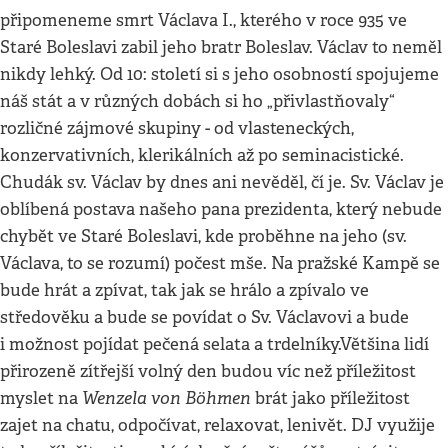
připomeneme smrt Václava I., kterého v roce 935 ve
Staré Boleslavi zabil jeho bratr Boleslav. Václav to neměl
nikdy lehký. Od 10: století si s jeho osobností spojujeme
náš stát a v různých dobách si ho „přivlastňovaly“
rozličné zájmové skupiny - od vlasteneckých,
konzervativních, klerikálních až po seminacistické.
Chudák sv. Václav by dnes ani nevěděl, čí je. Sv. Václav je
oblíbená postava našeho pana prezidenta, který nebude
chybět ve Staré Boleslavi, kde proběhne na jeho (sv.
Václava, to se rozumí) počest mše. Na pražské Kampě se
bude hrát a zpívat, tak jak se hrálo a zpívalo ve
středověku a bude se povídat o Sv. Václavovi a bude
i možnost pojídat pečená selata a trdelníky.Většina lidí
přirozeně zítřejší volný den budou víc než příležitost
Wenzela von Böhmen
myslet na
brát jako příležitost
zajet na chatu, odpočívat, relaxovat, lenivět. DJ využije