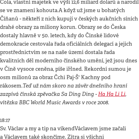
Cola, vlastní majetek ve výši 12,6 miliard dolarů a narodil
se ve znamení kohouta.A když už jsme u bohatých
Číňanů - někteří z nich kupují v českých aukčních síních
drahé obrazy za miliony korun. Obrazy se do Česka
dostaly hlavně v 50. letech, kdy do Čínské lidové
demokracie cestovala řada oficiálních delegací a jejich
prostřednictvím se na naše území dostala řada
kvalitních děl moderního čínského umění, jež jsou dnes
v Číně vysoce ceněna, píše iHned. Rekordní sumou je
osm milionů za obraz Čchi Paj-Š' Kachny pod
Teď už nám skoro na závěr dnešního hraní
rákosem.
zazpívá čínská zpěvačka Sa Ding Ding -
Ha Ha Li Li
,
vítězka BBC World Music Awards v roce 2008.
18:17
Sv. Václav a my a tip na víkendVáclavem jsme začali
a Václavem také skončíme. Zítra si všichni