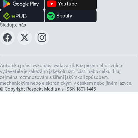
Sledujte nás
Autorská práva vykonává vydavatel. Bez písemného svolení
vydavatele je zakázáno jakékoli užití částí nebo celku díla,
zejména rozmnožování a šíření jakýmkoli způsobem,
mechanickým nebo elektronickým, v českém nebo jiném jazyce.
© Copyright Respekt Media a.s. ISSN 1801-1446