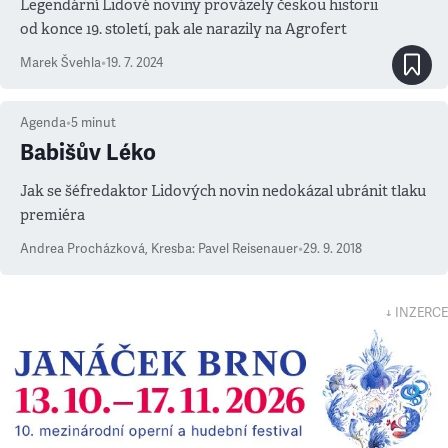
Legendární Lidové noviny provázely českou historii
od konce 19. století, pak ale narazily na Agrofert
Marek Švehla
•
19. 7. 2024
Agenda
•
5
minut
Babišův Léko
Jak se šéfredaktor Lidových novin nedokázal ubránit tlaku
premiéra
Andrea Procházková
,
Kresba: Pavel Reisenauer
•
29. 9. 2018
↓ INZERCE