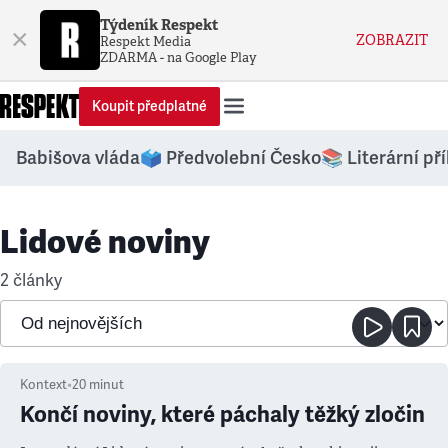
Týdeník Respekt
×
ZOBRAZIT
Respekt Media
ZDARMA - na Google Play
Koupit předplatné
Babišova vláda
🗳️ Předvolební Česko
📚 Literární př
Lidové noviny
2 články
Kontext
•
20
minut
Končí noviny, které páchaly těžký zločin