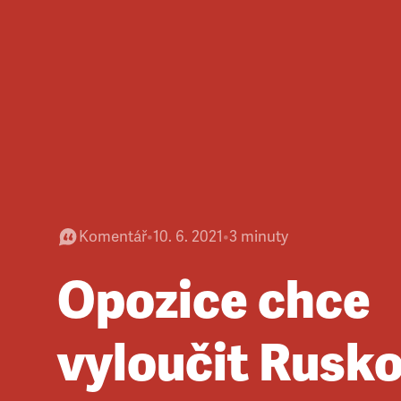
Komentář
•
10. 6. 2021
•
3
minuty
Opozice chce
vyloučit Rusk