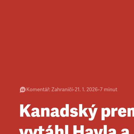
Komentář
:
Zahraničí
•
21. 1. 2026
•
7
minut
Kanadský pre
vytáhl Havla a