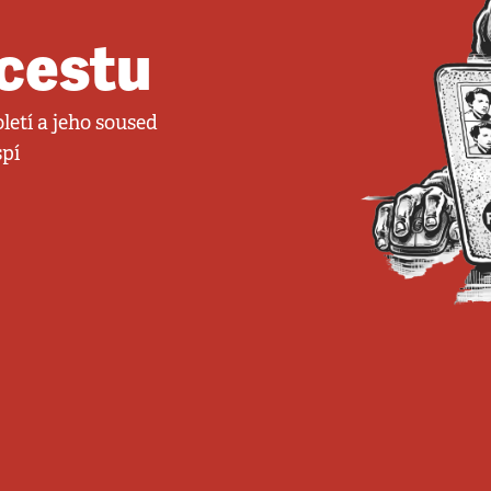
 cestu
etí a jeho soused
spí