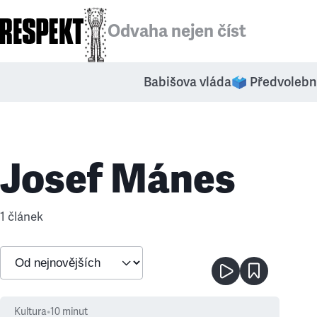
Odvaha nejen číst
Babišova vláda
🗳️ Předvolebn
Josef Mánes
1 článek
Kultura
•
10
minut