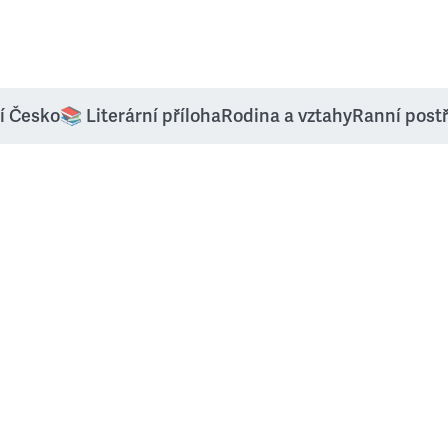
í Česko
📚 Literární příloha
Rodina a vztahy
Ranní post