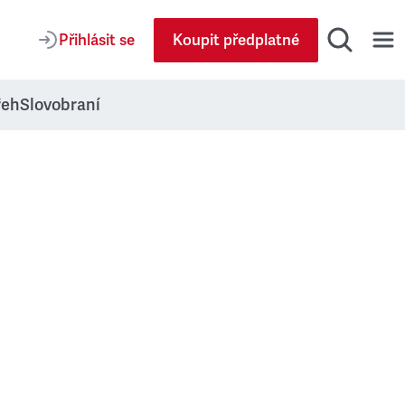
Přihlásit se
Koupit předplatné
řeh
Slovobraní