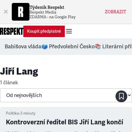
Týdeník Respekt
×
ZOBRAZIT
Respekt Media
ZDARMA - na Google Play
Koupit předplatné
Babišova vláda
🗳️ Předvolební Česko
📚 Literární př
Jiří Lang
1 článek
Politika
•
3
minuty
Kontroverzní ředitel BIS Jiří Lang končí