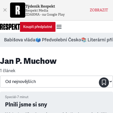
Týdeník Respekt
×
ZOBRAZIT
Respekt Media
ZDARMA - na Google Play
Koupit předplatné
Babišova vláda
🗳️ Předvolební Česko
📚 Literární př
Jan P. Muchow
1 článek
Speciál
•
7
minut
Plnili jsme si sny