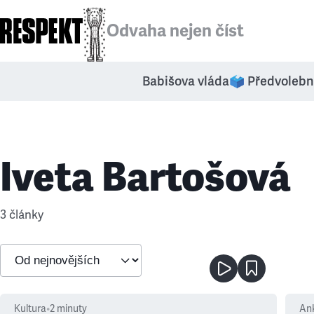
Odvaha nejen číst
Babišova vláda
🗳️ Předvolebn
Iveta Bartošová
3 články
Kultura
•
2
minuty
An