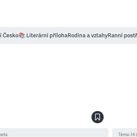
í Česko
📚 Literární příloha
Rodina a vztahy
Ranní post
keta
Téma
•
14