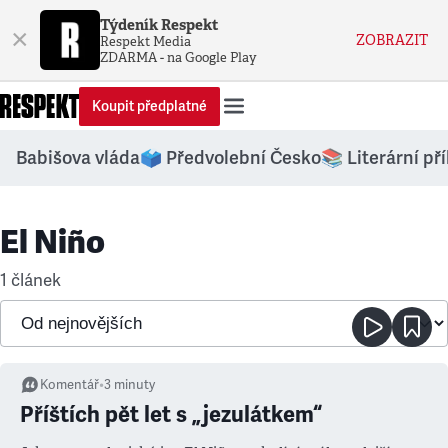
Týdeník Respekt
×
ZOBRAZIT
Respekt Media
ZDARMA - na Google Play
Koupit předplatné
Babišova vláda
🗳️ Předvolební Česko
📚 Literární př
El Niño
1 článek
Komentář
•
3
minuty
Příštích pět let s „jezulátkem“