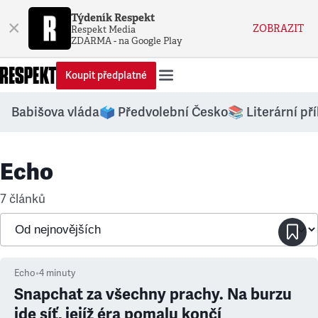
Týdeník Respekt
×
ZOBRAZIT
Respekt Media
ZDARMA - na Google Play
Koupit předplatné
Babišova vláda
🗳️ Předvolební Česko
📚 Literární př
Echo
7 článků
Echo
•
4
minuty
Snapchat za všechny prachy. Na burzu
jde síť, jejíž éra pomalu končí