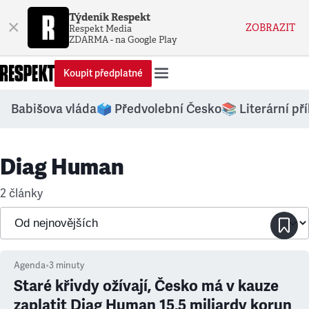
Týdeník Respekt
×
ZOBRAZIT
Respekt Media
ZDARMA - na Google Play
Koupit předplatné
Babišova vláda
🗳️ Předvolební Česko
📚 Literární př
Diag Human
2 články
Agenda
•
3
minuty
Staré křivdy ožívají, Česko má v kauze
zaplatit Diag Human 15,5 miliardy korun