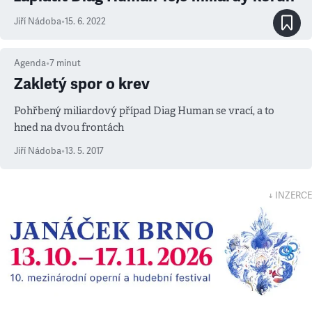
Jiří Nádoba
•
15. 6. 2022
Agenda
•
7
minut
Zakletý spor o krev
Pohřbený miliardový případ Diag Human se vrací, a to
hned na dvou frontách
Jiří Nádoba
•
13. 5. 2017
↓ INZERCE