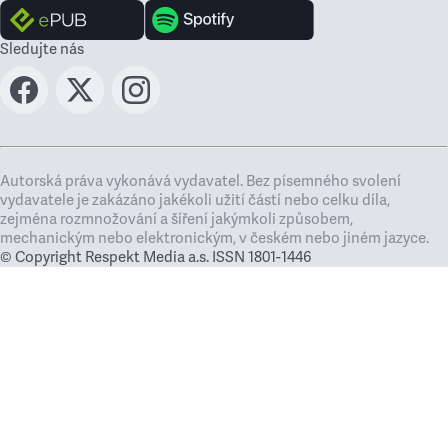
Sledujte nás
Autorská práva vykonává vydavatel. Bez písemného svolení
vydavatele je zakázáno jakékoli užití částí nebo celku díla,
zejména rozmnožování a šíření jakýmkoli způsobem,
mechanickým nebo elektronickým, v českém nebo jiném jazyce.
© Copyright Respekt Media a.s. ISSN 1801-1446