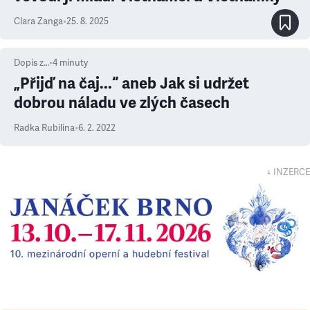
Clara Zanga
•
25. 8. 2025
Dopis z…
•
4
minuty
„Přijď na čaj...“ aneb Jak si udržet
dobrou náladu ve zlých časech
Radka Rubilina
•
6. 2. 2022
↓ INZERCE