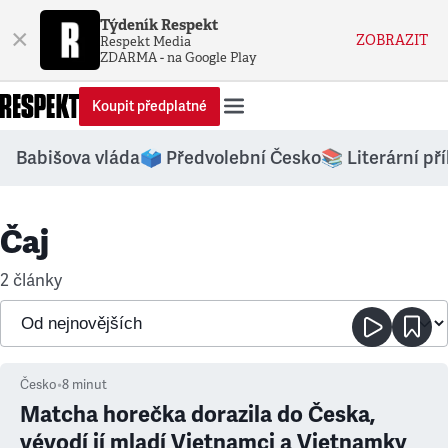
Týdeník Respekt
×
ZOBRAZIT
Respekt Media
ZDARMA - na Google Play
Koupit předplatné
Babišova vláda
🗳️ Předvolební Česko
📚 Literární př
Čaj
2 články
Česko
•
8
minut
Matcha horečka dorazila do Česka,
vévodí jí mladí Vietnamci a Vietnamky