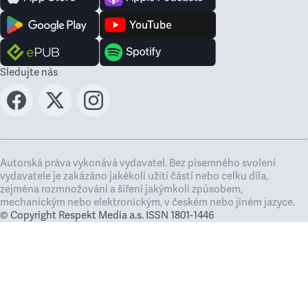
Sledujte nás
Autorská práva vykonává vydavatel. Bez písemného svolení
vydavatele je zakázáno jakékoli užití částí nebo celku díla,
zejména rozmnožování a šíření jakýmkoli způsobem,
mechanickým nebo elektronickým, v českém nebo jiném jazyce.
© Copyright Respekt Media a.s. ISSN 1801-1446