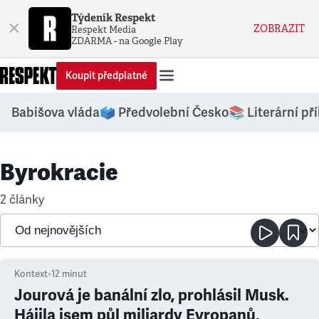
Týdeník Respekt
×
ZOBRAZIT
Respekt Media
ZDARMA - na Google Play
Koupit předplatné
Babišova vláda
🗳️ Předvolební Česko
📚 Literární př
Byrokracie
2 články
Kontext
•
12
minut
Jourová je banální zlo, prohlásil Musk.
Hájila jsem půl miliardy Evropanů,