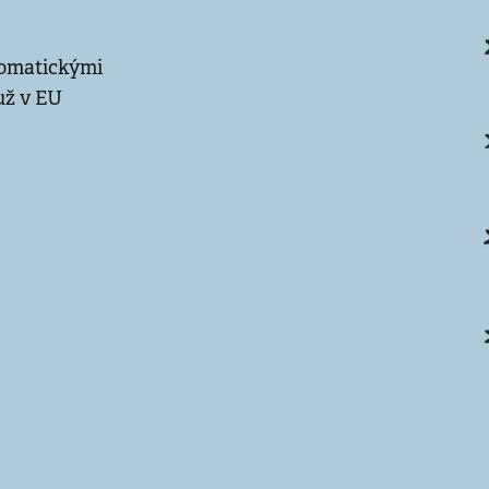
lomatickými
 už v EU