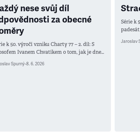
aždý nese svůj díl
Stra
dpovědnosti za obecné
Série k 
oměry
padesáti
z underg
Jaroslav 
ie k 50. výročí vzniku Charty 77 – 2. díl: S
k pádu
losofem Ivanem Chvatíkem o tom, jak je dnes
ežité její poselství
oslav Spurný
•
8. 6. 2026