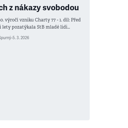
ch z nákazy svobodou
50. výročí vzniku Charty 77 - 1. díl: Před
 lety pozatýkala StB mladé lidi
roundu a spustila události, které vedly
Spurný
•
5. 3. 2026
 komunismu