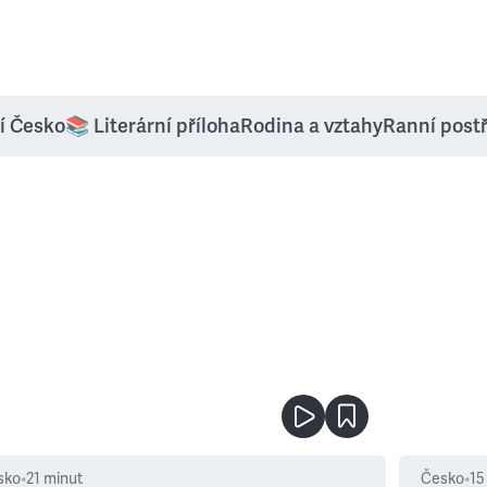
í Česko
📚 Literární příloha
Rodina a vztahy
Ranní post
sko
•
21
minut
Česko
•
15