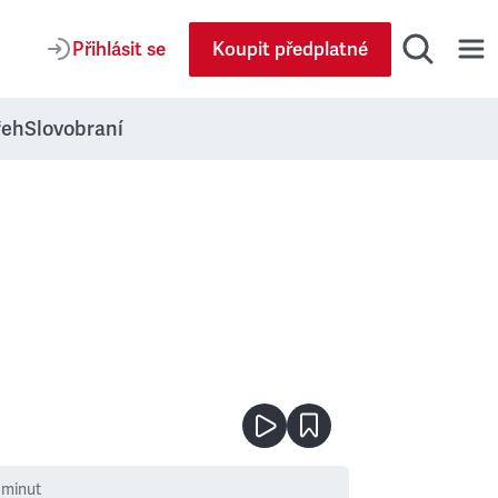
Přihlásit se
Koupit předplatné
řeh
Slovobraní
minut