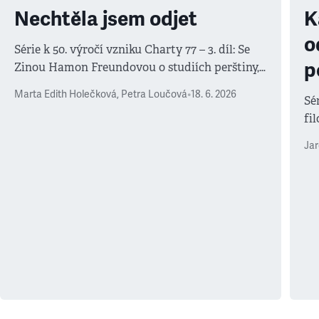
Nechtěla jsem odjet
K
o
Série k 50. výročí vzniku Charty 77 – 3. díl: Se
p
Zinou Hamon Freundovou o studiích perštiny,
životě disidentky i anglické exulantky
Marta Edith Holečková
,
Petra Loučová
•
18. 6. 2026
Sér
fi
důl
Jar