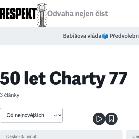
Odvaha nejen číst
Babišova vláda
🗳️ Předvolebn
50 let Charty 77
3 články
Česko
•
15
minut
Če