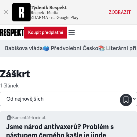
Týdeník Respekt
×
ZOBRAZIT
Respekt Media
ZDARMA - na Google Play
Koupit předplatné
Babišova vláda
🗳️ Předvolební Česko
📚 Literární př
Záškrt
1 článek
Komentář
•
5
minut
Jsme národ antivaxerů? Problém s
nástupem černého kašle je jinde