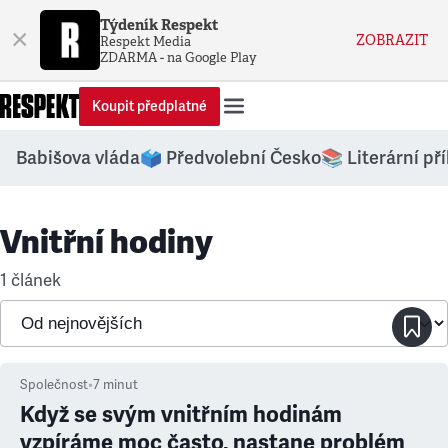
Týdeník Respekt
×
ZOBRAZIT
Respekt Media
ZDARMA - na Google Play
Koupit předplatné
Babišova vláda
🗳️ Předvolební Česko
📚 Literární př
Vnitřní hodiny
1 článek
Společnost
•
7
minut
Když se svým vnitřním hodinám
vzpíráme moc často, nastane problém